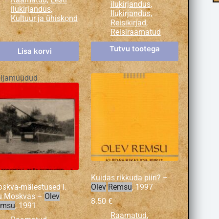
ilukirjandus
,
ilukirjandus
,
Ilukirjandus
,
Kultuur ja ühiskond
Reisikirjad
,
Reisiraamatud
Tutvu tootega
Lisa korvi
ljamüüdud
Kuidas rikkuda piiri? –
skva-mälestused I.
Olev
Remsu
, 1997
u Moskvas –
Olev
8.50
€
emsu
, 1991
Raamatud
,