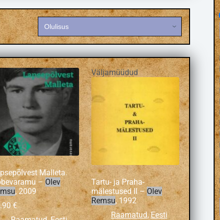
Väljamüüdud
psepõlvest Malleta.
õbevaramu –
Olev
Tartu- ja Praha-
emsu
, 2009
mälestused II –
Olev
Remsu
, 1992
.90
€
Raamatud
,
Eesti
Raamatud
,
Eesti