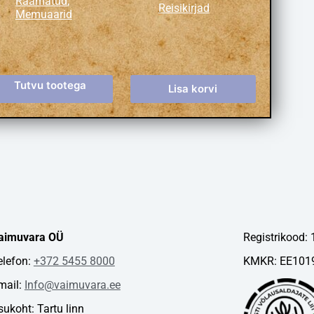
Raamatud
,
Reisikirjad
Memuaarid
Tutvu tootega
Lisa korvi
2
aimuvara OÜ
Registrikood:
elefon:
+372 5455 8000
KMKR: EE101
mail:
Info@vaimuvara.ee
sukoht: Tartu linn