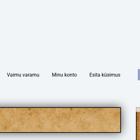
S
Vaimu varamu
Minu konto
Esita küsimus
f