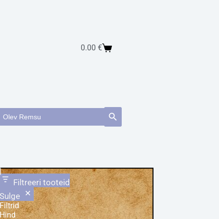
0.00
€
earch
Search Button
or:
Filtreeri tooteid
Sulge
Filtrid
Hind