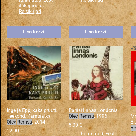
ilukirjandus
,
Reisikirjad
Lisa korvi
Lisa korvi
Vä
Inge ja Epp, kaks pruuti.
Pariisi linnas Londonis –
Teekond. Kamtšatka –
Olev
Remsu
, 1996
Mo
Olev
Remsu
, 2014
El
5.00
€
R
12.00
€
Raamatud
,
Eesti