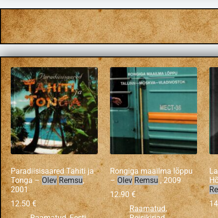
Paradiisisaared Tahiti ja
Rongiga maailma lõppu
La
Tonga –
Olev
Remsu
,
–
Olev
Remsu
, 2009
H
2001
R
12.90
€
12.50
€
14
Raamatud
,
Raamatud
,
Eesti
Reisikirjad