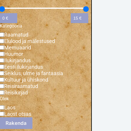
Kategooria
Raamatud
Elulood ja mälestused
Memuaarid
Huumor
Ilukirjandus
Eesti ilukirjandus
Seiklus, ulme ja fantaasia
Kultuur ja ühiskond
Reisiraamatud
Reisikirjad
Olek
Laos
Laost otsas
Rakenda