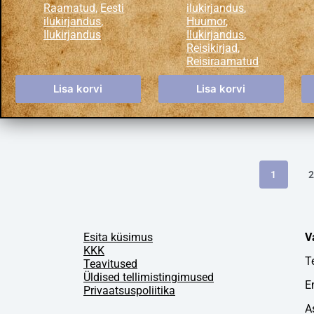
Raamatud
,
Eesti
ilukirjandus
,
ilukirjandus
,
Huumor
,
Ilukirjandus
Ilukirjandus
,
Reisikirjad
,
Reisiraamatud
Lisa korvi
Lisa korvi
1
Esita küsimus
V
KKK
T
Teavitused
Üldised tellimistingimused
E
Privaatsuspoliitika
A