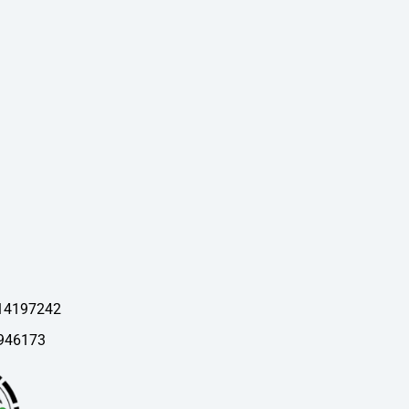
 14197242
946173