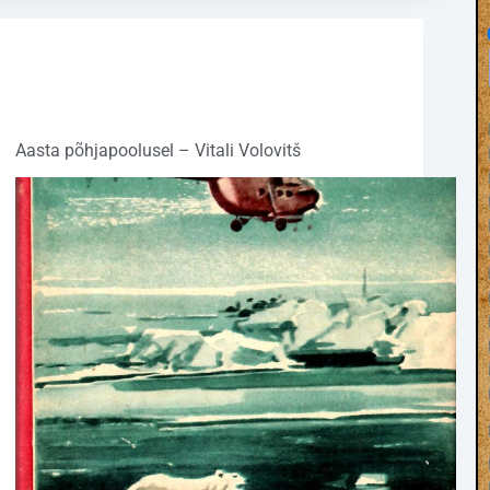
Raamatud
,
Ilukirjandus
,
Kultuur ja
ühiskond
,
Maailma ilukirjandus
,
Reisikirjad
,
Reisiraamatud
Aasta põhjapoolusel – Vitali Volovitš