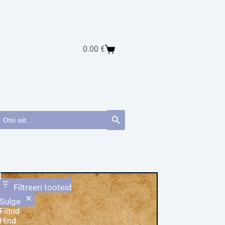
0.00
€
earch
Search Button
or:
Filtreeri tooteid
Sulge
Filtrid
Hind