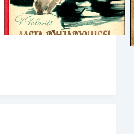
„Aasta põhjapoolusel“ kuulub nende teoste
hulka, mis elavalt ja sundimatult, tungides asja
sisusse, tutvustavad meile olukorda triivivas
polaarjaamas, selle kaastöötajaid, nende
igapäevast elu, töökangelastegusid, tehnilisi
seadmeid ja uurimistööde tulemusi. Teos on
kirjutatud lihtsalt, päevikuvormis, mis omakorda
suurendab esituse dünaamilisust ja…
admin
22. juuli 2020
Raamatud
,
Ilukirjandus
,
Kultuur ja
ühiskond
,
Maailma ilukirjandus
,
Reisikirjad
,
Reisiraamatud