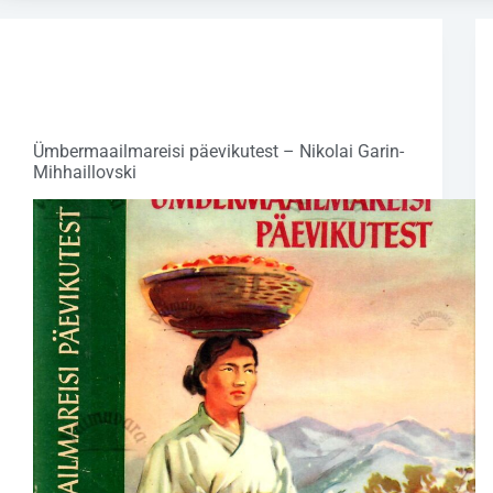
Raamatud
,
Ilukirjandus
,
Kultuur ja
ühiskond
,
Maailma ilukirjandus
,
Reisijuhid
,
Reisikirjad
,
Reisiraamatud
Ümbermaailmareisi päevikutest – Nikolai Garin-
Mihhaillovski