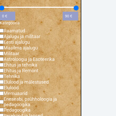
Kategooria
Raamatud
Ajalugu ja militaar
Eesti ajalugu
Maailma ajalugu
Militaar
Astroloogia ja Esoteerika
Ehitus ja tehnika
Ehitus ja Remont
Tehnika
Elulood ja mälestused
Elulood
Memuaarid
Eneseabi, psühholoogia ja
pedagoogika
Pedagoogika
Perekond ja lapsed