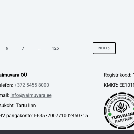
6
7
…
125
NEXT
aimuvara OÜ
Registrikood:
elefon:
+372 5455 8000
KMKR: EE101
mail:
Info@vaimuvara.ee
sukoht: Tartu linn
HV pangakonto: EE357700771002460715