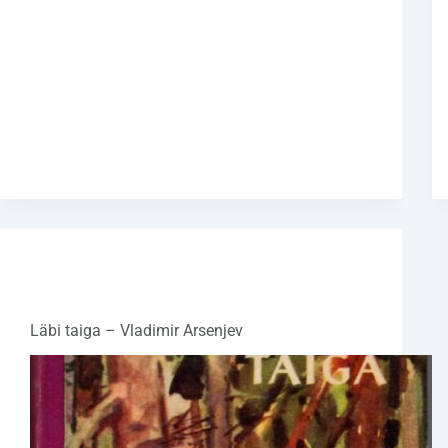
Raamat sisaldab lühendatud kokkuvõtet autori
5 Ussuurimaa ja Tsentraal-Aasia uurimiseks
korraldatud reisist. Uurija reiside teaduslikud
tulemused on mitmekesised ja küllaltki
põhjalikud. Raske on nimetada kas või ainustki
geograafiaharu, kus Prževalski poleks andnud
midagi uut, mis täiendas oluliselt või muutis
põhjalikult…
admin
23. juuli 2020
Raamatud
,
Kultuur ja ühiskond
,
Reisikirjad
,
Reisiraamatud
Läbi taiga – Vladimir Arsenjev