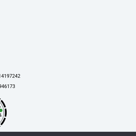
 14197242
946173