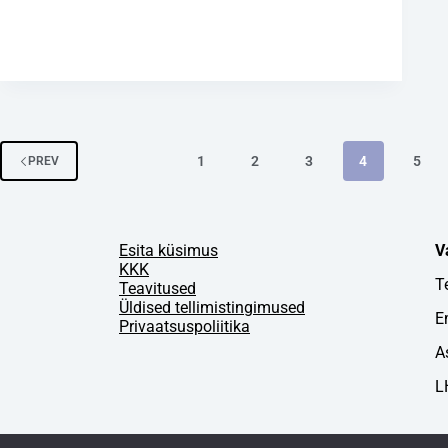
Lõuna-Primorjesse, Sihhote-Alini mägipiirkonda,
Ohhoota mere…
admin
27. juuli 2020
1
2
3
4
5
PREV
Esita küsimus
V
KKK
T
Teavitused
Üldised tellimistingimused
E
Privaatsuspoliitika
A
L