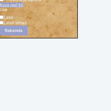
Kuva veel 80
Olek
Laos
Laost otsas
Rakenda