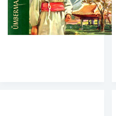
Vene maadeuurija Garin-Mihhailovski ja tema
reis ümber maailma – mööda Koread,
Mandžuuriat ja Ljatungi Poolsaart. Raamat
sarjast “Maailm ja mõnda“.
admin
22. juuli 2020
Raamatud
,
Ilukirjandus
,
Kultuur ja
ühiskond
,
Maailma ilukirjandus
,
Reisikirjad
,
Reisiraamatud