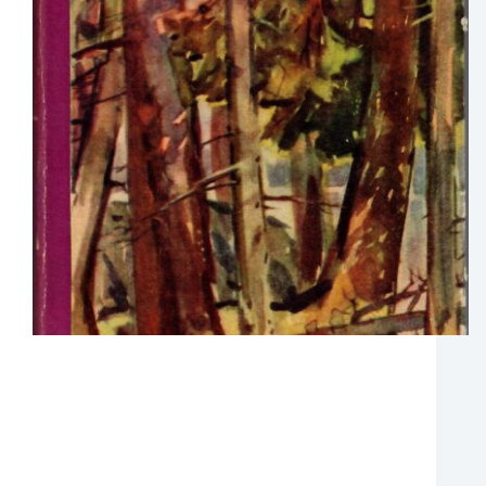
Raamatusse “Läbi taiga” on paigutatud
silmapaistva Kaug-Ida uurija, geograafi ning
kirjaniku Vladimir Klavdijevitš Arsenjevi (1872-
1930) tööd. Kolmkümmend aastat oma elust
pühendas V. Arsenjev Kaug-Ida looduse ja
inimeste tundmaõppimisele. Ta oli arvukate
mitmesugustesse Kaug-Ida rajoonidesse –