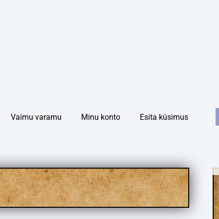
S
Vaimu varamu
Minu konto
Esita küsimus
f