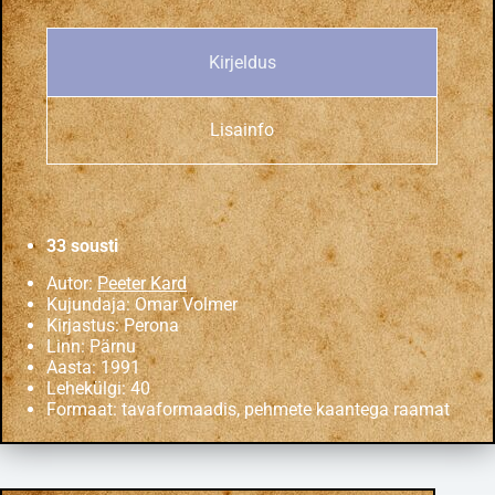
Kirjeldus
Lisainfo
33 sousti
Autor:
Peeter Kard
Kujundaja: Omar Volmer
Kirjastus: Perona
Linn: Pärnu
Aasta: 1991
Lehekülgi: 40
Formaat: tavaformaadis, pehmete kaantega raamat