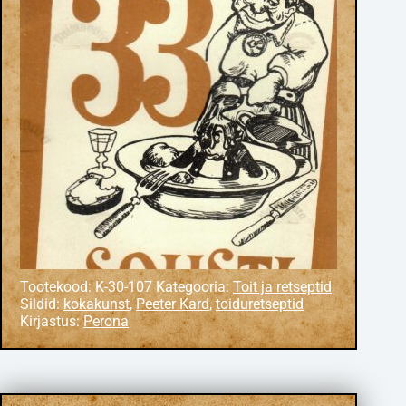
Tootekood:
K-30-107
Kategooria:
Toit ja retseptid
Sildid:
kokakunst
,
Peeter Kard
,
toiduretseptid
Kirjastus:
Perona