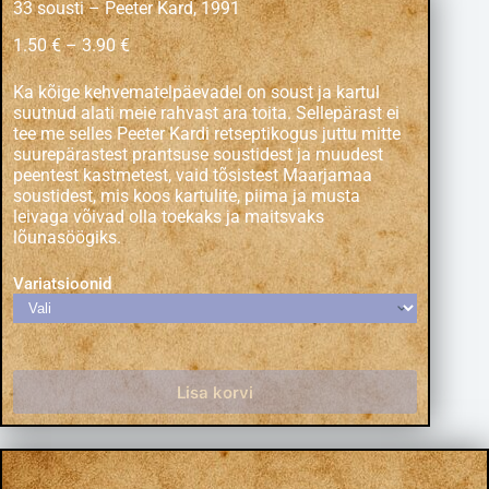
33 sousti – Peeter Kard, 1991
1.50
€
–
3.90
€
Ka kõige kehvematelpäevadel on soust ja kartul
suutnud alati meie rahvast ara toita. Sellepärast ei
tee me selles
Peeter Kard
i retseptikogus juttu mitte
suurepärastest prantsuse soustidest ja muudest
peentest kastmetest, vaid tõsistest Maarjamaa
soustidest, mis koos kartulite, piima ja musta
leivaga võivad olla toekaks ja maitsvaks
lõunasöögiks.
Variatsioonid
Lisa korvi