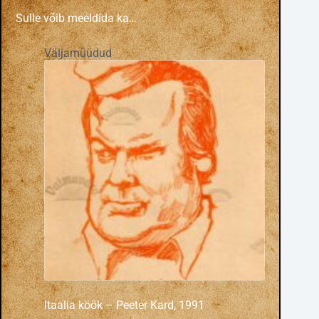
Sulle võib meeldida ka…
Väljamüüdud
Itaalia köök – Peeter Kard, 1991