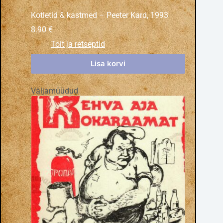
Kotletid & kastmed – Peeter Kard, 1993
8.90
€
Toit ja retseptid
Lisa korvi
Väljamüüdud