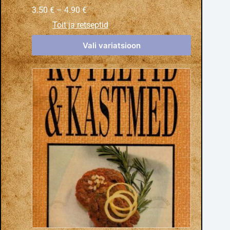
3.50
€
–
4.90
€
Toit ja retseptid
Vali variatsioon