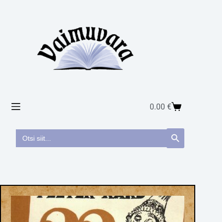
0.00
€
Search
Search Button
for: