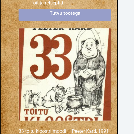
Toit ja retseptid
Tutvu tootega
33 toitu kloostri moodi – Peeter Kard, 1991