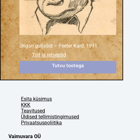
Ungari guljašid – Peeter Kard, 1991
Toit ja retseptid
Tutvu tootega
Esita küsimus
KKK
Teavitused
Üldised tellimistingimused
Privaatsuspoliitika
Vaimuvara OÜ