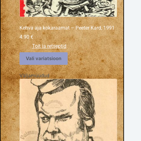
Kehva aja kokaraamat – Peeter Kard, 1991
4.90
€
Toit ja retseptid
Vali variatsioon
Väljamüüdud