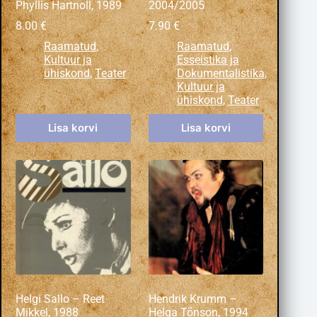
Phyllis Hartnoll, 1989
2004/2005
8.00
€
7.90
€
Raamatud
,
Raamatud
,
Kultuur ja
Esseistika ja
ühiskond
,
Teater
Dokumentalistika
,
Kultuur ja
ühiskond
,
Teater
Lisa korvi
Lisa korvi
Helgi Sallo – Reet
Hendrik Krumm –
Mikkel, 1988
Helga Tõnson, 1994