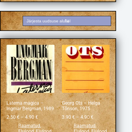
Laterna magica –
Georg Ots – Helga
Ingmar Bergman, 1989
Tõnson, 1975
2.50
€
–
4.90
€
3.90
€
–
4.90
€
Raamatud
,
Raamatud
,
Elulood
,
Elulood
Elulood
,
Elulood