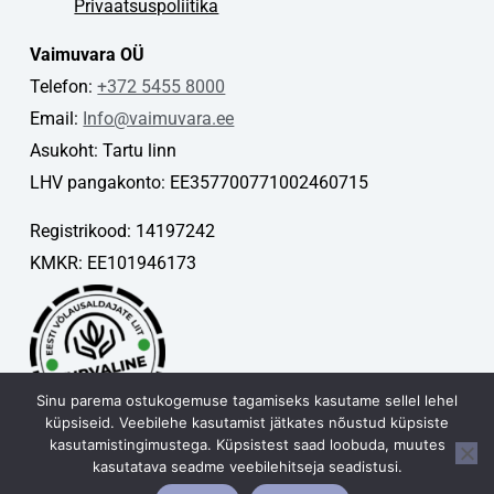
Privaatsuspoliitika
Vaimuvara OÜ
Telefon:
+372 5455 8000
Email:
Info@vaimuvara.ee
Asukoht: Tartu linn
LHV pangakonto: EE357700771002460715
Registrikood: 14197242
KMKR: EE101946173
Sinu parema ostukogemuse tagamiseks kasutame sellel lehel
küpsiseid. Veebilehe kasutamist jätkates nõustud küpsiste
kasutamistingimustega. Küpsistest saad loobuda, muutes
kasutatava seadme veebilehitseja seadistusi.
Vaimuvara OÜ © 2026