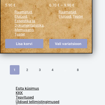
5.90
€
6.70
€
–
9.90
€
Raamatud
,
Raamatud
,
Elulood
,
Elulood
,
Teater
Esseistika ja
Dokumentalistika
,
Memuaarid
,
Teater
Lisa korvi
Vali variatsioon
1
2
3
4
…
8
Esita küsimus
KKK
Teavitused
Üldised tellimistingimused