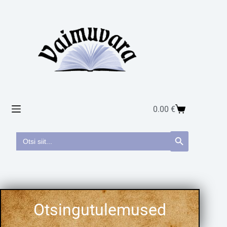
0.00
€
Search
Search Button
for: