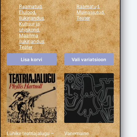
Raamatud
,
Raamatud
,
Elulood
,
Muinasjutud
,
Ilukirjandus
,
Teater
Kultuur ja
ühiskond
,
Maailma
ilukirjandus
,
Teater
Lisa korvi
Vali variatsioon
Lühike teatriajalugu –
Vanemuine