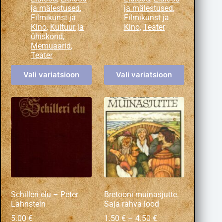
ja mälestused
,
ja mälestused
,
Filmikunst ja
Filmikunst ja
Kino
,
Kultuur ja
Kino
,
Teater
ühiskond
,
Memuaarid
,
Teater
Vali variatsioon
Vali variatsioon
Schilleri elu – Peter
Bretooni muinasjutte.
Lahnstein
Saja rahva lood
5.00
€
1.50
€
–
4.50
€