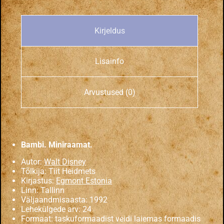
Kirjeldus
Lisainfo
Arvustused (0)
Bambi. Miniraamat.
Autor:
Walt Disney
Tõlkija: Tiit Heidmets
Kirjastus:
Egmont Estonia
Linn: Tallinn
Väljaandmisaasta: 1992
Lehekülgede arv: 24
Formaat: taskuformaadist veidi laiemas formaadis