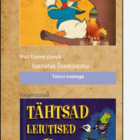
Walt Disney päevik
Raamatud
,
Õppekirjandus
Tutvu tootega
Väljamüüdud