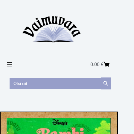
0.00
€
Search
Search Button
for: