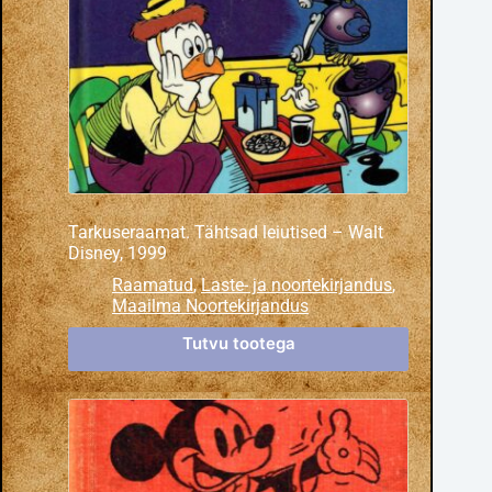
Tarkuseraamat. Tähtsad leiutised – Walt
Disney, 1999
Raamatud
,
Laste- ja noortekirjandus
,
Maailma Noortekirjandus
Tutvu tootega