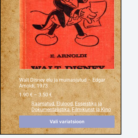
Walt Disney elu ja muinasjutud – Edgar
Arnoldi, 1973
1.90
€
–
3.50
€
Raamatud
,
Elulood
,
Esseistika ja
Dokumentalistika
,
Filmikunst ja Kino
Vali variatsioon