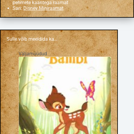
pehmete kaantega raamat
Sari:
Disney Miniraamat
Sulle võib meeldida ka…
Väljamüüdud