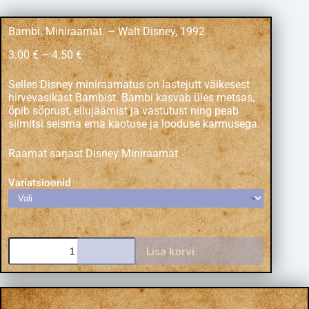
Bambi. Miniraamat. – Walt Disney, 1992
3.00
€
–
4.50
€
Selles Disney miniraamatus on lastejutt väikesest
hirvevasikast Bambist. Bambi kasvab üles metsas,
õpib sõprust, ellujäämist ja vastutust ning peab
silmitsi seisma ema kaotuse ja looduse karmusega.
Raamat sarjast Disney Miniraamat
Variatsioonid
Lisa korvi