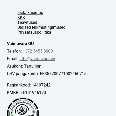
Esita küsimus
KKK
Teavitused
Üldised tellimistingimused
Privaatsuspoliitika
Vaimuvara OÜ
Telefon:
+372 5455 8000
Email:
Info@vaimuvara.ee
Asukoht: Tartu linn
LHV pangakonto: EE357700771002460715
Registrikood: 14197242
KMKR: EE101946173