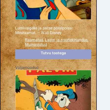
Lumivalgeke ja seitse pöialpoissi.
Miniraamat. – Walt Disney
Raamatud
,
Laste- ja noortekirjandus
,
Muinasjutud
Tutvu tootega
Väljamüüdud