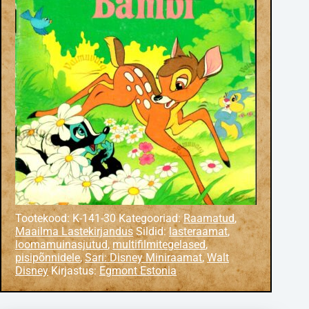
Tootekood:
K-141-30
Kategooriad:
Raamatud
,
Maailma Lastekirjandus
Sildid:
lasteraamat
,
loomamuinasjutud
,
multifilmitegelased
,
pisipõnnidele
,
Sari: Disney Miniraamat
,
Walt
Disney
Kirjastus:
Egmont Estonia