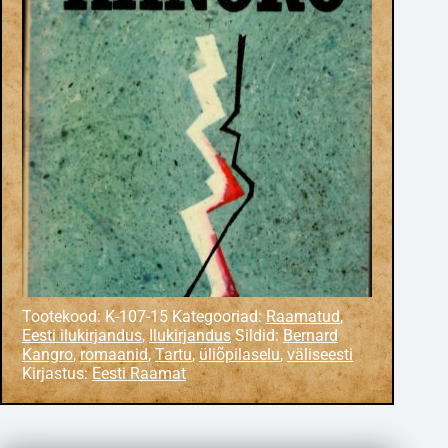
Tootekood:
K-107-15
Kategooriad:
Raamatud
,
Eesti ilukirjandus
,
Ilukirjandus
Sildid:
Bernard
Kangro
,
romaanid
,
Tartu
,
üliõpilaselu
,
väliseesti
Kirjastus:
Eesti Raamat