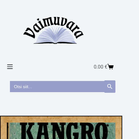
0.00
€
Search
Search Button
for: