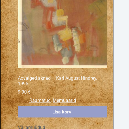
Aovalged aknad – Karl August Hindrey,
1995
9.90
€
Raamatud
,
Memuaarid
Lisa korvi
Väljamüüdud