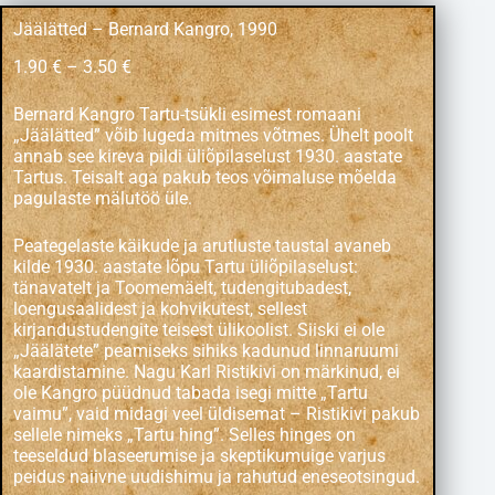
Jäälätted – Bernard Kangro, 1990
1.90
€
–
3.50
€
Bernard Kangro
Tartu-tsükli esimest romaani
„Jäälätted” võib lugeda mitmes võtmes. Ühelt poolt
annab see kireva pildi üliõpilaselust 1930. aastate
Tartus. Teisalt aga pakub teos võimaluse mõelda
pagulaste mälutöö üle.
Peategelaste käikude ja arutluste taustal avaneb
kilde 1930. aastate lõpu Tartu üliõpilas­elust:
tänavatelt ja Toomemäelt, tudengitubadest,
loengusaalidest ja kohvikutest, sellest
kirjandustudengite teisest ülikoolist. Siiski ei ole
„Jäälätete” peamiseks sihiks kadunud linnaruumi
kaardistamine. Nagu Karl Ristikivi on märkinud, ei
ole Kangro püüdnud tabada isegi mitte „Tartu
vaimu”, vaid midagi veel üldisemat – Ristikivi pakub
sellele nimeks „Tartu hing”. Selles hinges on
teeseldud blaseerumise ja skeptikumuige varjus
peidus naiivne uudishimu ja rahutud eneseotsingud.