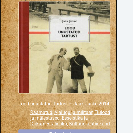
Lood unustatud Tartust – Jaak Juske 2014
Raamatud
,
Ajalugu ja militaar
,
Elulood
ja mälestused
,
Esseistika ja
Dokumentalistika
,
Kultuur ja ühiskond