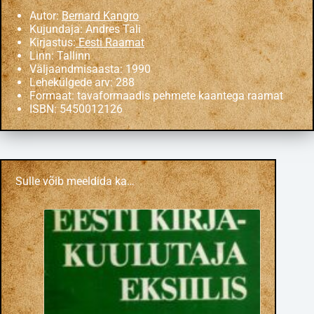
Autor:
Bernard Kangro
Kujundaja: Andres Tali
Kirjastus:
Eesti Raamat
Linn: Tallinn
Väljaandmisaasta: 1990
Lehekülgede arv: 288
Formaat: tavaformaadis pehmete kaantega raamat
ISBN: 5450012126
Sulle võib meeldida ka…