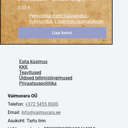
3.50
€
Perioodika
,
Eesti ilukirjandus
,
Ilukirjandus
,
Loomingu raamatukogu
Lisa korvi
Esita küsimus
KKK
Teavitused
Üldised tellimistingimused
Privaatsuspoliitika
Vaimuvara OÜ
Telefon:
+372 5455 8000
Email:
Info@vaimuvara.ee
Asukoht: Tartu linn