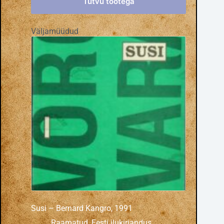
Tutvu tootega
Väljamüüdud
Susi – Bernard Kangro, 1991
Raamatud
,
Eesti ilukirjandus
,