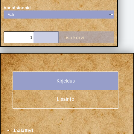
Variatsioonid
Lisa korvi
Kirjeldus
Lisainfo
Jäälätted