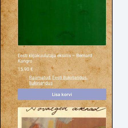
Eesti kirjakuulutaja eksiilis – Bernard
Kangro
15.90
€
Raamatud
,
Eesti ilukirjandus
,
Ilukirjandus
Lisa korvi