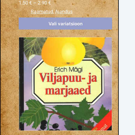
1.50
€
–
2.90
€
Raamatud
,
Aiandus
Vali variatsioon