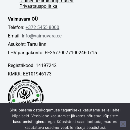
Üldised tellimistingimused
Privaatsuspoliitika
Vaimuvara OÜ
Telefon:
+372 5455 8000
Email:
Info@vaimuvara.ee
Asukoht: Tartu linn
LHV pangakonto: EE357700771002460715
Registrikood: 14197242
KMKR: EE101946173
Sinu parema ostukogemuse tagamiseks kasutame sellel lehel
küpsiseid. Veebilehe kasutamist jätkates nõustud küpsiste
kasutamistingimustega. Küpsistest saad loobuda, muutes
kasutatava seadme veebilehitseja seadistusi.
Vaimuvara OÜ © 2026