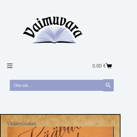
0.00
€
Search
Search Button
for:
Väljamüüdud