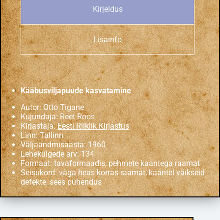
Kirjeldus
Lisainfo
Kääbusviljapuude kasvatamine
Autor: Otto Tigane
Kujundaja: Reet Roos
Kirjastaja:
Eesti Riiklik Kirjastus
Linn: Tallinn
Väljaandmisaasta: 1960
Lehekülgede arv: 134
Formaat: tavaformaadis, pehmete kaantega raamat
Seisukord: väga heas korras raamat, kaantel väikseid
defekte, sees pühendus