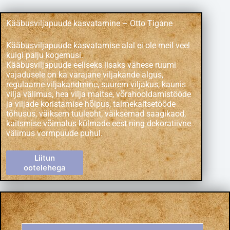
Kääbusviljapuude kasvatamine – Otto Tigane
Kääbusviljapuude kasvatamise alal ei ole meil veel
kuigi palju kogemusi.
Kääbusviljapuude eeliseks lisaks vähese ruumi
vajadusele on ka varajane viljakande algus,
regulaarne viljakandmine, suurem viljakus, kaunis
vilja välimus, hea vilja maitse, võrahooldamistööde
ja viljade koristamise hõlpus, taimekaitsetööde
tõhusus, väiksem tuuleoht, väiksemad saagikaod,
kaitsmise võimalus külmade eest ning dekoratiivne
välimus vormpuude puhul.
Liitun
ootelehega