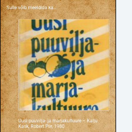
Sulle võib meeldida ka…
Uusi puuvilja- ja marjakultuure – Kalju
Kask, Robert Piir, 1980