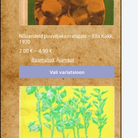
Nõuandeid puuviljakasvatajale – Ella Kukk,
1970
2.00
€
–
4.90
€
Raamatud
,
Aiandus
Vali variatsioon