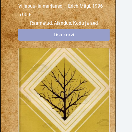
Viljapuu- ja marjaaed – Erich Mägi, 1996
5.00
€
Raamatud
,
Aiandus
,
Kodu ja aed
Lisa korvi