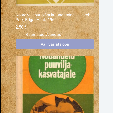
Noore viljapuu võra kujundamine – Jakob
Palk, Edgar Haak, 1969
2.50
€
Raamatud
,
Aiandus
Vali variatsioon