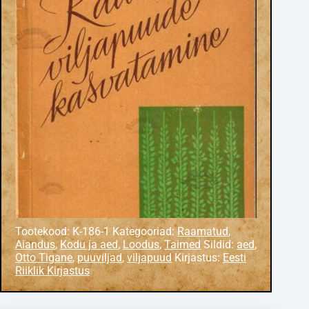
Tootekood:
K-186-1
Kategooriad:
Raamatud
,
Aiandus
,
Kodu ja aed
,
Loodus
,
Taimed
Sildid:
aed
,
Otto Tigane
,
puuviljad
,
viljapuud
Kirjastus:
Eesti
Riiklik Kirjastus