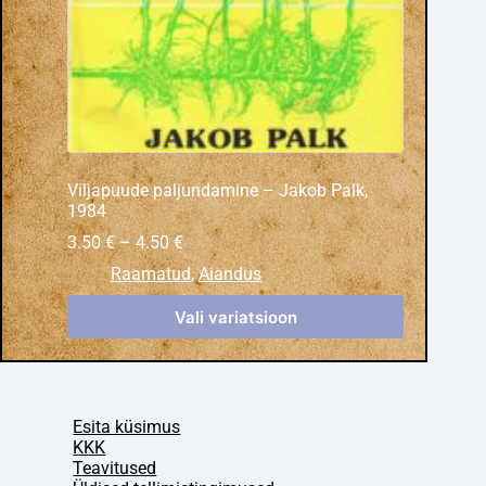
Viljapuude paljundamine – Jakob Palk,
1984
3.50
€
–
4.50
€
Raamatud
,
Aiandus
Vali variatsioon
Esita küsimus
KKK
Teavitused