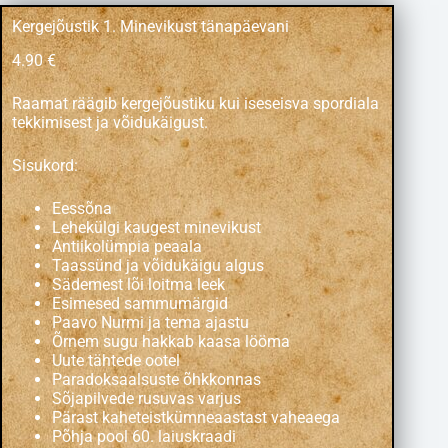
Kergejõustik 1. Minevikust tänapäevani
4.90
€
Raamat räägib kergejõustiku kui iseseisva spordiala
tekkimisest ja võidukäigust.
Sisukord:
Eessõna
Lehekülgi kaugest minevikust
Antiikolümpia peaala
Taassünd ja võidukäigu algus
Sädemest lõi loitma leek
Esimesed sammumärgid
Paavo Nurmi ja tema ajastu
Õrnem sugu hakkab kaasa lööma
Uute tähtede ootel
Paradoksaalsuste õhkkonnas
Sõjapilvede rusuvas varjus
Pärast kaheteistkümneaastast vaheaega
Põhja pool 60. laiuskraadi