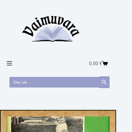
0.00
€
Search
Search Button
for: