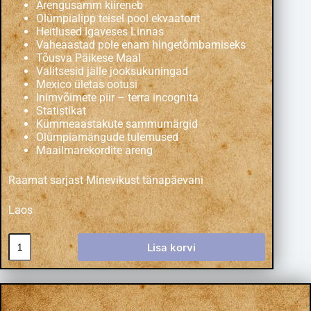
Arengusamm kiireneb
Olümpialipp teisel pool ekvaatorit
Heitlused Igaveses Linnas
Vaheaastad pole enam hingetõmbamiseks
Tõusva Päikese Maal
Valitsesid jälle jooksukuningad
Mexico ületas ootusi
Inimvõimete piir – terra incognita
Statistikat
Kümmeaastakute sammumärgid
Olümpiamängude tulemused
Maailmarekordite areng
Raamat sarjast
Minevikust tänapäevani
Laos
Lisa korvi