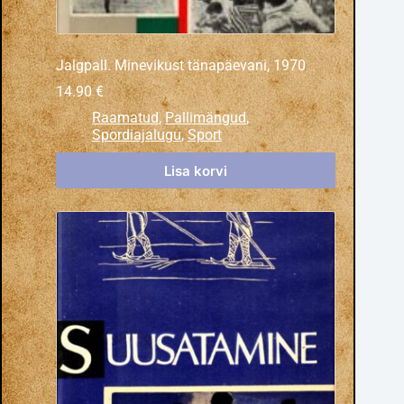
Jalgpall. Minevikust tänapäevani, 1970
14.90
€
Raamatud
,
Pallimängud
,
Spordiajalugu
,
Sport
Lisa korvi