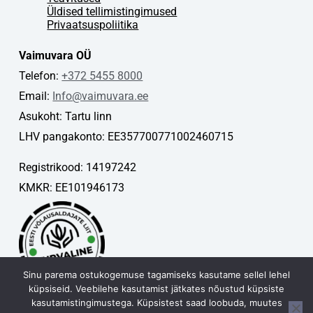
Üldised tellimistingimused
Privaatsuspoliitika
Vaimuvara OÜ
Telefon:
+372 5455 8000
Email:
Info@vaimuvara.ee
Asukoht: Tartu linn
LHV pangakonto: EE357700771002460715
Registrikood: 14197242
KMKR: EE101946173
Sinu parema ostukogemuse tagamiseks kasutame sellel lehel
küpsiseid. Veebilehe kasutamist jätkates nõustud küpsiste
kasutamistingimustega. Küpsistest saad loobuda, muutes