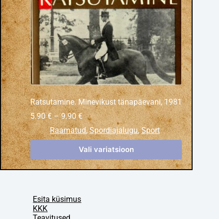
Ratsutamine. Minevikust tänapäevani, 1981
5.90
€
–
9.90
€
Raamatud
,
Spordiajalugu
,
Sport
Vali variatsioon
Esita küsimus
KKK
Teavitused