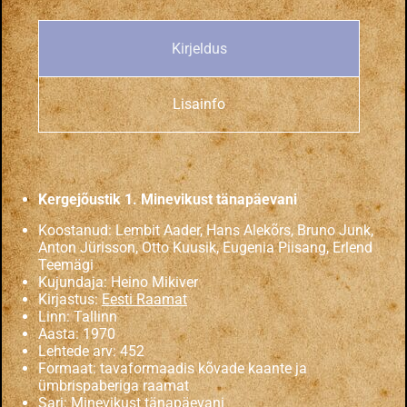
Kirjeldus
Lisainfo
Kergejõustik 1. Minevikust tänapäevani
Koostanud: Lembit Aader, Hans Alekõrs, Bruno Junk,
Anton Jürisson, Otto Kuusik, Eugenia Piisang, Erlend
Teemägi
Kujundaja: Heino Mikiver
Kirjastus:
Eesti Raamat
Linn: Tallinn
Aasta: 1970
Lehtede arv: 452
Formaat: tavaformaadis kõvade kaante ja
ümbrispaberiga raamat
Sari:
Minevikust tänapäevani