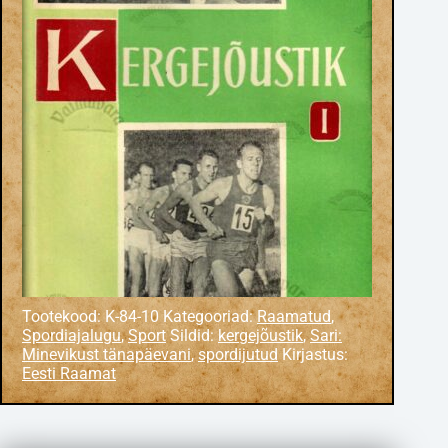
Tootekood:
K-84-10
Kategooriad:
Raamatud
,
Spordiajalugu
,
Sport
Sildid:
kergejõustik
,
Sari:
Minevikust tänapäevani
,
spordijutud
Kirjastus:
Eesti Raamat