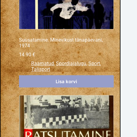
Suusatamine. Minevikust tänapäevani,
1974
14.90
€
Raamatud
,
Spordiajalugu
,
Sport
,
Talisport
Lisa korvi