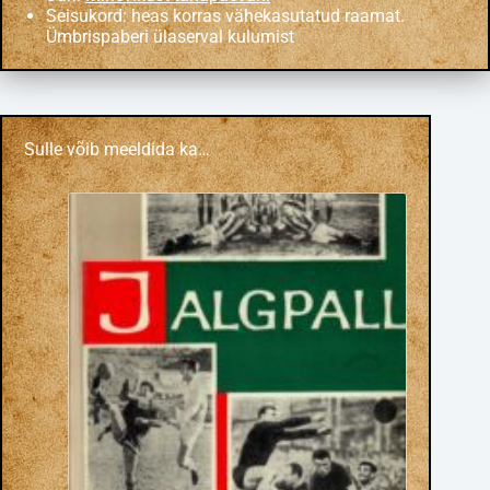
Seisukord: heas korras vähekasutatud raamat.
Ümbrispaberi ülaserval kulumist
Sulle võib meeldida ka…