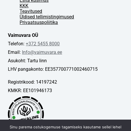
Esita küsimus
KKK
Teavitused
Üldised tellimistingimused
Privaatsuspoliitika
Vaimuvara OÜ
Telefon:
+372 5455 8000
Email:
Info@vaimuvara.ee
Asukoht: Tartu linn
LHV pangakonto: EE357700771002460715
Registrikood: 14197242
KMKR: EE101946173
Sinu parema ostukogemuse tagamiseks kasutame sellel lehel