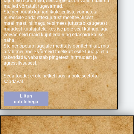
taju neid sõnumeid, sest argielus on välismaailma
muljed võrratult tugevamad.
Steiner püüab ka harilikule, eriliste võimeteta
inimesele anda ettekujutust meeltevälisest
maailmast, nii nagu reisimees jutustab kaugetest
maadest kuulajatele, kes ise pole seal käinud, aga
võivad neid maid kujutleda ning edaspidi ka ise
näha.
Steiner õpetab lugejale meditatsioonitehnikat, mis
aitab meil meie võimeid täielikult esile tuua ja ellu
rakendada, vabastab pingetest, hirmudest ja
agressiivsusest.
Seda toodet ei ole hetkel laos ja pole seetõttu
saadaval.
Liitun
ootelehega