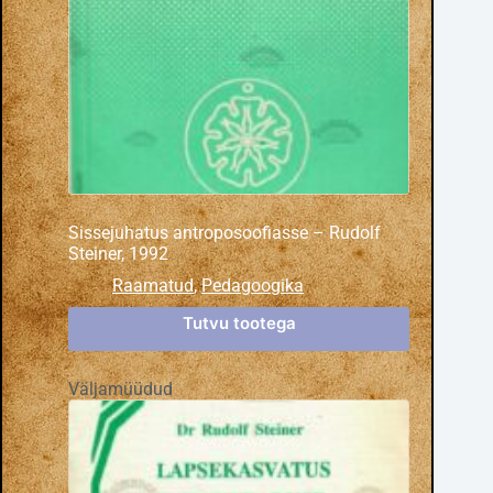
Sissejuhatus antroposoofiasse – Rudolf
Steiner, 1992
Raamatud
,
Pedagoogika
Tutvu tootega
Väljamüüdud