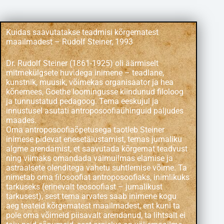
Kuidas saavutatakse teadmisi kõrgematest
maailmadest – Rudolf Steiner, 1993
Dr. Rudolf Steiner (1861-1925) oli äärmiselt
mitmekülgsete huvidega inimene – teadlane,
kunstnik, muusik, võimekas organisaator ja hea
kõnemees, Goethe loomingusse kiindunud filoloog
ja tunnustatud pedagoog. Tema eeskujul ja
innustusel asutati antroposoofiaühinguid paljudes
maades.
Oma antroposoofiaõpetusega taotleb Steiner
inimese pidevat enesetäiustamist, temas jumaliku
algme arendamist, et saavutada kõrgemat teadvust
ning viimaks omandada vaimuilmas elamise ja
astraalsete olenditega vahetu suhtlemise võime. Ta
nimetab oma filosoofiat antroposoofiaks, inimlikuks
tarkuseks (erinevalt teosoofiast – jumalikust
tarkusest), sest tema arvates saab inimene kogu
aeg teateid kõrgematest maailmadest, ent kuni ta
pole oma võimeid piisavalt arendanud, ta lihtsalt ei