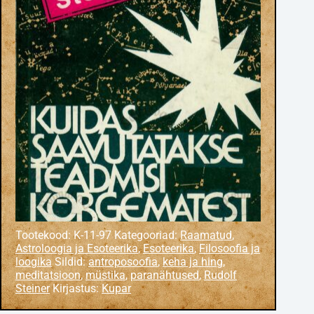
Tootekood:
K-11-97
Kategooriad:
Raamatud
,
Astroloogia ja Esoteerika
,
Esoteerika
,
Filosoofia ja
loogika
Sildid:
antroposoofia
,
keha ja hing
,
meditatsioon
,
müstika
,
paranähtused
,
Rudolf
Steiner
Kirjastus:
Kupar