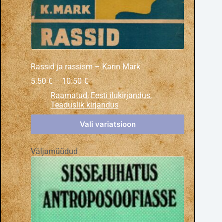
Rassid ja rassism – Karin Mark
5.50
€
–
10.50
€
Raamatud
,
Eesti ilukirjandus
,
Teaduslik kirjandus
Vali variatsioon
Väljamüüdud