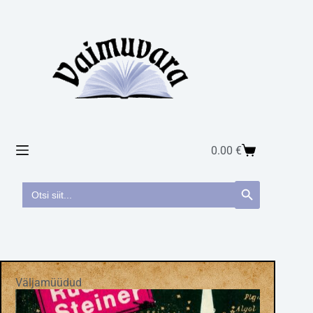
0.00
€
Search
Search Button
for:
Väljamüüdud