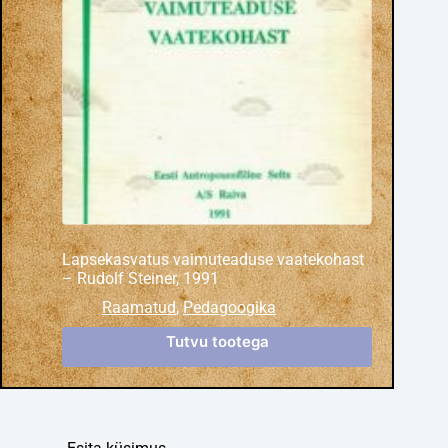
Lapsekasvatus vaimuteaduse vaatekohast
– Rudolf Steiner, 1991
Raamatud
,
Pedagoogika
Tutvu tootega