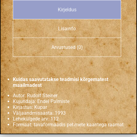
Kirjeldus
Lisainfo
Arvustused (0)
Kuidas saavutatakse teadmisi kõrgematest
maailmadest
Autor: Rudolf Steiner
Kujundaja: Endel Palmiste
Kirjastus: Kupar
Väljaandmisaasta: 1993
Lehekülgede arv: 112
Formaat: tavaformaadis pehmete kaantega raamat