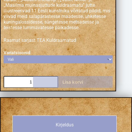
„Maailma muinasjuttude kuldraamatu” jutte
illustreerivad 11 Eesti kunstniku võrratud pildid, mis
viivad meid salapärastesse maadesse, uhketesse
kuningalossidesse, süngetesse metsadesse ja
teistesse lummavatesse paikadesse.
Raamat sarjast
TEA Kuldraamatud
Variatsioonid
Lisa korvi
Kirjeldus