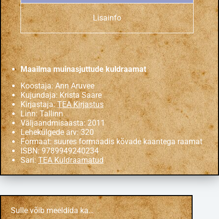
Lisainfo
Maailma muinasjuttude kuldraamat
Koostaja: Ann Aruvee
Kujundaja: Krista Saare
Kirjastaja:
TEA Kirjastus
Linn: Tallinn
Väljaandmisaasta: 2011
Lehekülgede arv: 320
Formaat: suures formaadis kõvade kaantega raamat
ISBN: 9789949240234
Sari:
TEA Kuldraamatud
Sulle võib meeldida ka…