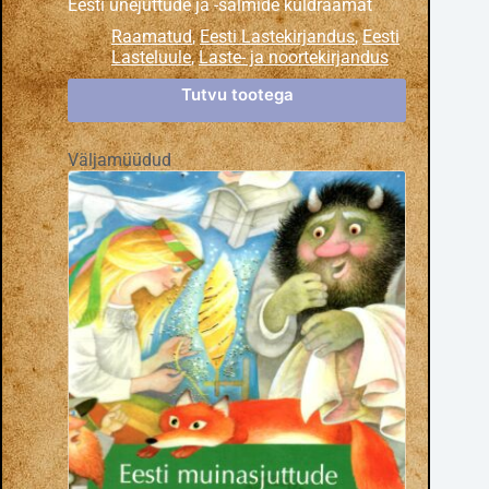
Eesti unejuttude ja -salmide kuldraamat
Raamatud
,
Eesti Lastekirjandus
,
Eesti
Lasteluule
,
Laste- ja noortekirjandus
Tutvu tootega
Väljamüüdud