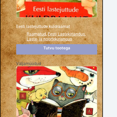
Eesti lastejuttude kuldraamat
Raamatud
,
Eesti Lastekirjandus
,
Laste- ja noortekirjandus
Tutvu tootega
Väljamüüdud