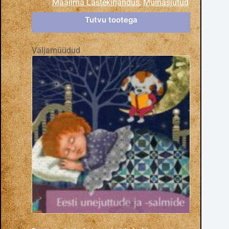
Maailma Lastekirjandus
,
Muinasjutud
Tutvu tootega
Väljamüüdud