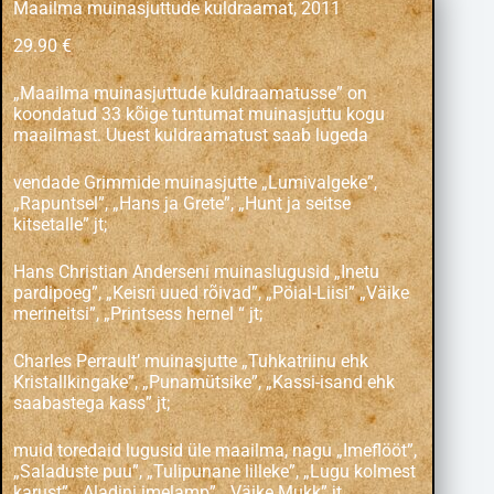
Maailma muinasjuttude kuldraamat, 2011
29.90
€
„Maailma muinasjuttude kuldraamatusse” on
koondatud 33 kõige tuntumat muinasjuttu kogu
maailmast. Uuest kuldraamatust saab lugeda
vendade Grimmide muinasjutte „Lumivalgeke”,
„Rapuntsel”, „Hans ja Grete”, „Hunt ja seitse
kitsetalle” jt;
Hans Christian Anderseni muinaslugusid „Inetu
pardipoeg”, „Keisri uued rõivad”, „Pöial-Liisi” „Väike
merineitsi”, „Printsess hernel “ jt;
Charles Perrault’ muinasjutte „Tuhkatriinu ehk
Kristallkingake”, „Punamütsike”, „Kassi-isand ehk
saabastega kass” jt;
muid toredaid lugusid üle maailma, nagu „Imeflööt”,
„Saladuste puu”, „Tulipunane lilleke”, „Lugu kolmest
karust”, „Aladini imelamp”, „Väike Mukk” jt.