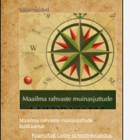
Väljamüüdud
Maailma rahvaste muinasjuttude
kuldraamat
Raamatud
,
Laste- ja noortekirjandus
,