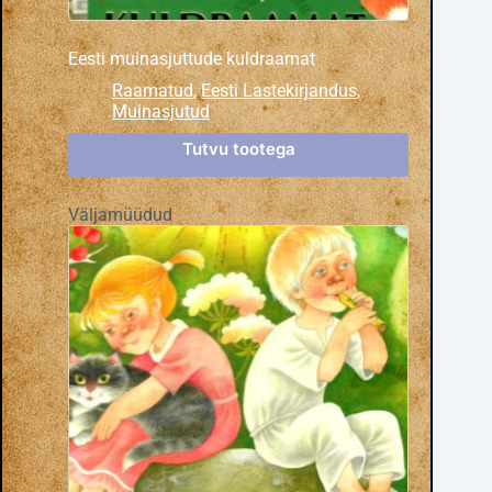
Eesti muinasjuttude kuldraamat
Raamatud
,
Eesti Lastekirjandus
,
Muinasjutud
Tutvu tootega
Väljamüüdud