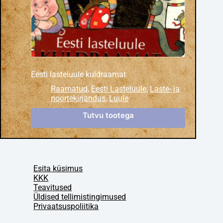
Eesti lasteluule kuldraamat
Raamatud
,
Eesti Lasteluule
,
Laste- ja
noortekirjandus
,
Luule
Tutvu tootega
Esita küsimus
KKK
Teavitused
Üldised tellimistingimused
Privaatsuspoliitika