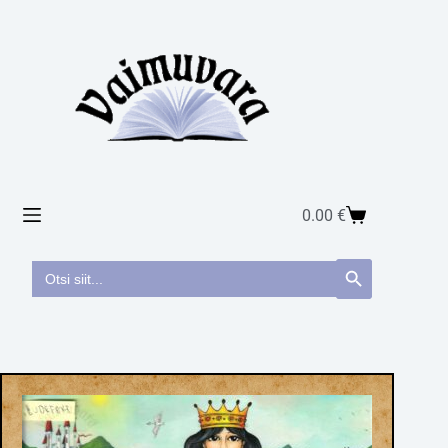
0.00
€
Search
Search Button
for: