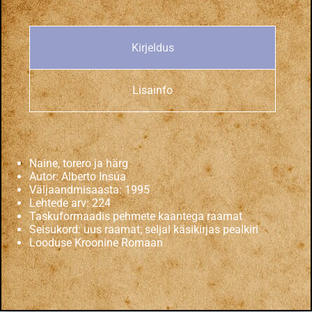
Kirjeldus
Lisainfo
Naine, torero ja härg
Autor: Alberto Insúa
Väljaandmisaasta: 1995
Lehtede arv: 224
Taskuformaadis pehmete kaantega raamat
Seisukord: uus raamat, seljal käsikirjas pealkiri
Looduse Kroonine Romaan