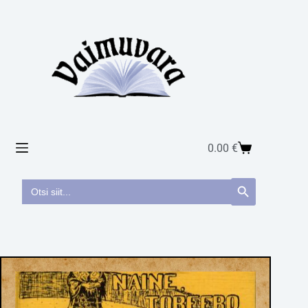
0.00
€
Search
Search Button
for: