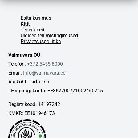
Esita küsimus
KKK
Teavitused
Üldised tellimistingimused
Privaatsuspoliitika
Vaimuvara OÜ
Telefon:
+372 5455 8000
Email:
Info@vaimuvara.ee
Asukoht: Tartu linn
LHV pangakonto: EE357700771002460715
Registrikood: 14197242
KMKR: EE101946173