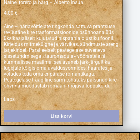
Naine, torero ja härg – Alberto Insúa
4.00
€
Aine – härjavõitlejate ringkonda sattuva prantsuse
revüütähe kire trasformatsioonide psühhoanalüüs
üksikasjaliselt kujutatud hispaania olustiku foonil.
Kirjeldus mitmekülgne ja värvikas, sündmuste areng
järjekindel. Paralleelselt peategelase süveneva
sissetundmisega «tauromaquia» võõrastele nii
kummalisse maailma, see avaneb järk-järgult ka
lugejale kõigis oma avaldusvormides, haarates ja
võludes teda oma eripärase romantikaga.
Peategelase traagiline surm tohutuks paisunud kire
ohvrina moodustab romaani mõjuva lõppakordi.
Laos
Lisa korvi