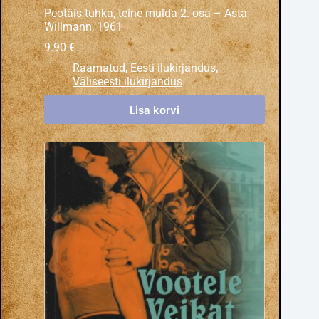
Peotäis tuhka, teine mulda 2. osa – Asta
Willmann, 1961
9.90
€
Raamatud
,
Eesti ilukirjandus
,
Väliseesti ilukirjandus
Lisa korvi