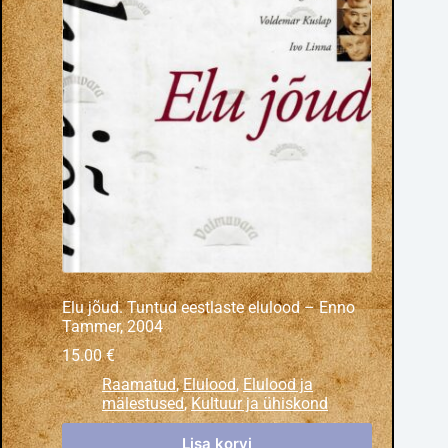
Elu jõud. Tuntud eestlaste elulood – Enno
Tammer, 2004
15.00
€
Raamatud
,
Elulood
,
Elulood ja
mälestused
,
Kultuur ja ühiskond
Lisa korvi