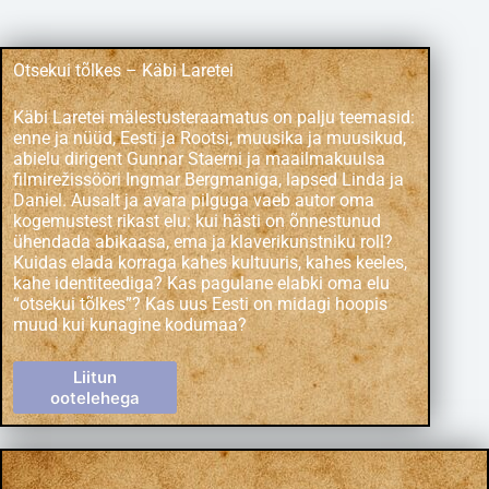
Otsekui tõlkes – Käbi Laretei
Käbi Laretei mälestusteraamatus on palju teemasid:
enne ja nüüd, Eesti ja Rootsi, muusika ja muusikud,
abielu dirigent Gunnar Staerni ja maailmakuulsa
filmirežissööri Ingmar Bergmaniga, lapsed Linda ja
Daniel. Ausalt ja avara pilguga vaeb autor oma
kogemustest rikast elu: kui hästi on õnnestunud
ühendada abikaasa, ema ja klaverikunstniku roll?
Kuidas elada korraga kahes kultuuris, kahes keeles,
kahe identiteediga? Kas pagulane elabki oma elu
“otsekui tõlkes”? Kas uus Eesti on midagi hoopis
muud kui kunagine kodumaa?
Liitun
ootelehega