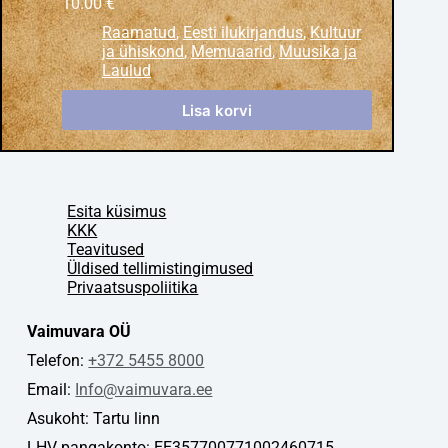
10.00
€
Raamatud
,
Eesti ilukirjandus
,
Kultuur
ja ühiskond
,
Memuaarid
,
Muusika ja
Laulud
Lisa korvi
Esita küsimus
KKK
Teavitused
Üldised tellimistingimused
Privaatsuspoliitika
Vaimuvara OÜ
Telefon:
+372 5455 8000
Email:
Info@vaimuvara.ee
Asukoht: Tartu linn
LHV pangakonto: EE357700771002460715