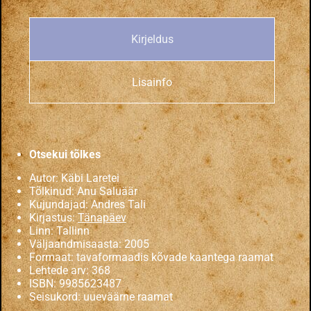
Kirjeldus
Lisainfo
Otsekui tõlkes
Autor: Käbi Laretei
Tõlkinud:
Anu Saluäär
Kujundajad: Andres Tali
Kirjastus:
Tänapäev
Linn: Tallinn
Väljaandmisaasta: 2005
Formaat: tavaformaadis kõvade kaantega raamat
Lehtede arv: 368
ISBN:
9985623487
Seisukord: uueväärne raamat