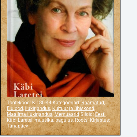
Tootekood:
K-180-44
Kategooriad:
Raamatud
,
Elulood
,
Ilukirjandus
,
Kultuur ja ühiskond
,
Maailma ilukirjandus
,
Memuaarid
Sildid:
Eesti
,
Käbi Laretei
,
muusika
,
pagulus
,
Rootsi
Kirjastus:
Tänapäev