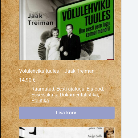
Võlulehviku tuules – Jaak Treiman
14.90
€
Raamatud
,
Eesti ajalugu
,
Elulood
,
Esseistika ja Dokumentalistika
,
Poliitika
Lisa korvi