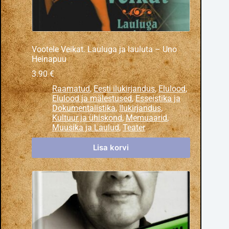
Vootele Veikat. Lauluga ja lauluta – Uno
Heinapuu
3.90
€
Raamatud
,
Eesti ilukirjandus
,
Elulood
,
Elulood ja mälestused
,
Esseistika ja
Dokumentalistika
,
Ilukirjandus
,
Kultuur ja ühiskond
,
Memuaarid
,
Muusika ja Laulud
,
Teater
Lisa korvi