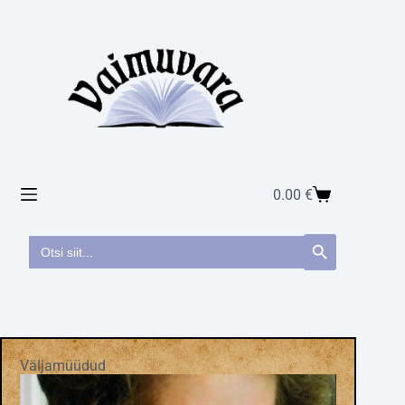
0.00
€
Search
Search Button
for:
Väljamüüdud