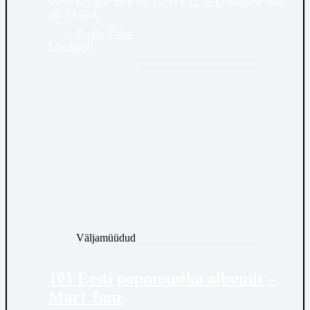
15.99
€
Algne hind oli: 15.99 €.
12.99
€
Praegune hind
on: 12.99 €.
Audio-Video
Lisa korvi
Väljamüüdud
101 Eesti popmuusika albumit –
Mart Juur