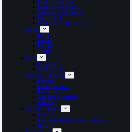
Maailma Lasteluule
Maailma lastekirjandus
Maailma noortekirjandus
Muinasjutud
Nuputa, Värvi ja Meisterda
Loodus
Kalad
Linnud
Loomad
Taimed
Luule
Eesti luule
Maailma luule
Majandus ja Poliitika
Ettevõtlus
Finantsjuhitimine
Investeerimine
Juhtimine ja Personal
Poliitika
Muusika ja Laulud
Laulikud
Muusikaõpikud ja Muusikakirjandus
Noodid
Reisiraamatud