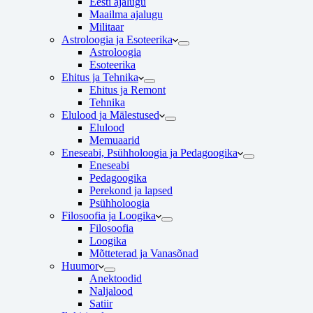
Eesti ajalugu
Maailma ajalugu
Militaar
Astroloogia ja Esoteerika
Astroloogia
Esoteerika
Ehitus ja Tehnika
Ehitus ja Remont
Tehnika
Elulood ja Mälestused
Elulood
Memuaarid
Eneseabi, Psühholoogia ja Pedagoogika
Eneseabi
Pedagoogika
Perekond ja lapsed
Psühholoogia
Filosoofia ja Loogika
Filosoofia
Loogika
Mõtteterad ja Vanasõnad
Huumor
Anektoodid
Naljalood
Satiir