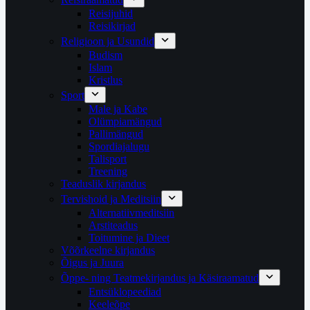
Reisijuhid
Reisikirjad
Religioon ja Usundid
Budism
Islam
Kristlus
Sport
Male ja Kabe
Olümpiamängud
Pallimängud
Spordiajalugu
Talisport
Treening
Teaduslik kirjandus
Tervishoid ja Meditsiin
Alternatiivmeditsiin
Arstiteadus
Toitumine ja Dieet
Võõrkeelne kirjandus
Õigus ja Juura
Õppe- ning Teatmekirjandus ja Käsiraamatud
Entsüklopeediad
Keeleõpe