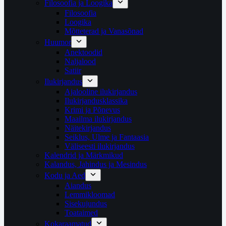
Filosoofia ja Loogika
Filosoofia
Loogika
Mõtteterad ja Vanasõnad
Huumor
Anektoodid
Naljalood
Satiir
Ilukirjandus
Ajalooline ilukirjandus
Ilukirjandusklassika
Krimi ja Põnevus
Maailma ilukirjandus
Näitekirjandus
Seiklus, Ulme ja Fantaasia
Väliseesti ilukirjandus
Kalendrid ja Märkmikud
Kalandus, Jahindus ja Mesindus
Kodu ja Aed
Aiandus
Lemmikloomad
Sisekujundus
Toataimed
Kokaraamatud