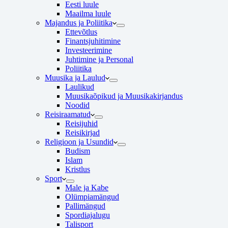
Eesti luule
Maailma luule
Majandus ja Poliitika
Ettevõtlus
Finantsjuhitimine
Investeerimine
Juhtimine ja Personal
Poliitika
Muusika ja Laulud
Laulikud
Muusikaõpikud ja Muusikakirjandus
Noodid
Reisiraamatud
Reisijuhid
Reisikirjad
Religioon ja Usundid
Budism
Islam
Kristlus
Sport
Male ja Kabe
Olümpiamängud
Pallimängud
Spordiajalugu
Talisport