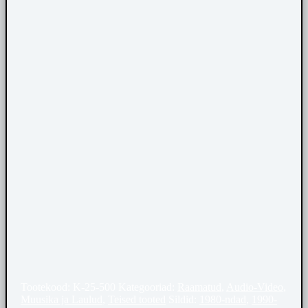
Tootekood:
K-25-500
Kategooriad:
Raamatud
,
Audio-Video
,
Muusika ja Laulud
,
Teised tooted
Sildid:
1980-ndad
,
1990-