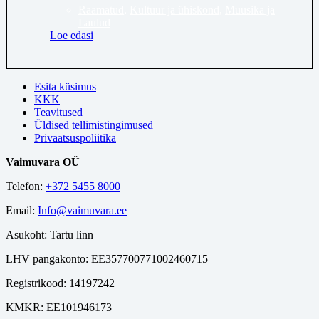
Raamatud
,
Kultuur ja ühiskond
,
Muusika ja
Laulud
Loe edasi
Esita küsimus
KKK
Teavitused
Üldised tellimistingimused
Privaatsuspoliitika
Vaimuvara OÜ
Telefon:
+372 5455 8000
Email:
Info@vaimuvara.ee
Asukoht: Tartu linn
LHV pangakonto: EE357700771002460715
Registrikood: 14197242
KMKR: EE101946173