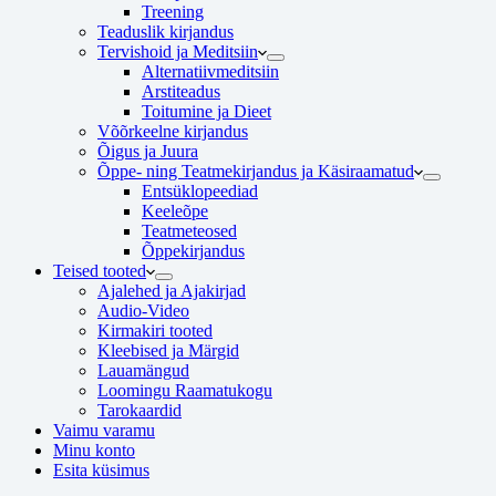
Treening
Teaduslik kirjandus
Tervishoid ja Meditsiin
Alternatiivmeditsiin
Arstiteadus
Toitumine ja Dieet
Võõrkeelne kirjandus
Õigus ja Juura
Õppe- ning Teatmekirjandus ja Käsiraamatud
Entsüklopeediad
Keeleõpe
Teatmeteosed
Õppekirjandus
Teised tooted
Ajalehed ja Ajakirjad
Audio-Video
Kirmakiri tooted
Kleebised ja Märgid
Lauamängud
Loomingu Raamatukogu
Tarokaardid
Vaimu varamu
Minu konto
Esita küsimus