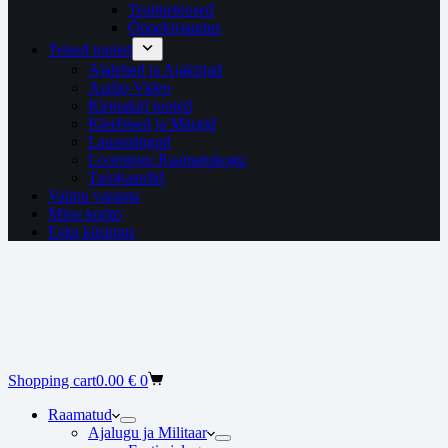
Teatmeteosed
Õppekirjandus
Teised tooted
Ajalehed ja Ajakirjad
Audio-Video
Kirmakiri tooted
Kleebised ja Märgid
Lauamängud
Loomingu Raamatukogu
Tarokaardid
Vaimu varamu
Minu konto
Esita küsimus
Shopping cart
0.00
€
0
Raamatud
Ajalugu ja Militaar