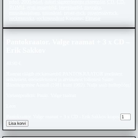
ndad
,
2000-ndad
,
autori signeeringuga eksemplar
,
CD
,
CD-
ROMid
,
eesti ansamblid
,
laserplaadid
,
muusika
,
muusikaajalugu
,
muusikud
,
proge-rock
,
progressiivrock
,
rockmuusika
,
rockmuusikud
Kirjastus:
Elmatar
Pantokraator. Valge raamat + 3 x CD –
Erik Sakkov
49.90
€
Raamat räägib rockansambli PANTOKRAATOR imelistest
seiklustest, eneseületustest ja arvukatest lollustest Suure
Bänditegemise Aastail (1981 kuni 1992). Nalja saab hullupööra!
Variantpealkiri: Panto. Valge raamat
Laos
Pantokraator. Valge raamat + 3 x CD - Erik Sakkov kogus
Lisa korvi