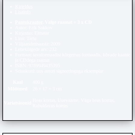
Kirjeldus
Lisainfo
Pantokraator
. Valge raamat + 3 x CD
Autor: Erik Sakkov
Kirjastus: Elmatar
Linn: Tartu
Väljaandmisaasta: 2009
Lehekülgede arv: 232
Formaat: tavaformaadist kõrgemas formaadis, kõvade kaante
ja CDdega raamat
ISBN: 9789949435395
Seisukord: uus autori signeeringuga eksemplar
Kaal
400 g
Mõõtmed
26 × 17 × 3 cm
Heas korras, Uueväärne, Väga heas korras,
Variatsioonid
Rahuldavas korras