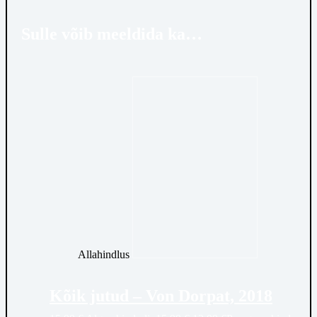
Sulle võib meeldida ka…
Allahindlus
Kõik jutud – Von Dorpat, 2018