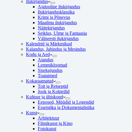
Ilukirjandus
Ajalooline ilukirjandus
Ilukirjandusklassika
Krimi ja Põnevus
Maailma ilukirjandus
Näitekirjandus
Seiklus, Ulme ja Fantaasia
Väliseesti ilukirjandus
Kalendrid ja Märkmikud
Kalandus, Jahindus ja Mesindus
Kodu ja Aed
Aiandus
Lemmikloomad
Sisekujundus
Toataimed
Kokaraamatud
Toit ja Retseptid
Jook ja Kokteilid
Kultuur ja ühiskond
Eeposed, Müüdid ja Legendid
Esseistika ja Dokumentalistika
Kunst
Arhitektuur
Filmikunst ja Kino
Fotokunst