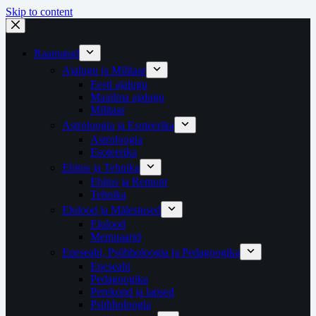
Skip to content
Raamatud
Ajalugu ja Militaar
Eesti ajalugu
Maailma ajalugu
Militaar
Astroloogia ja Esoteerika
Astroloogia
Esoteerika
Ehitus ja Tehnika
Ehitus ja Remont
Tehnika
Elulood ja Mälestused
Elulood
Memuaarid
Eneseabi, Psühholoogia ja Pedagoogika
Eneseabi
Pedagoogika
Perekond ja lapsed
Psühholoogia