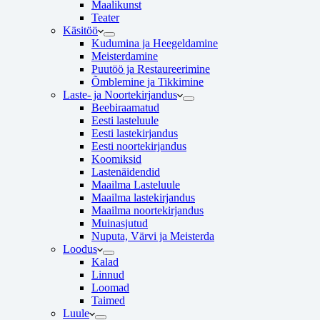
Maalikunst
Teater
Käsitöö
Kudumina ja Heegeldamine
Meisterdamine
Puutöö ja Restaureerimine
Õmblemine ja Tikkimine
Laste- ja Noortekirjandus
Beebiraamatud
Eesti lasteluule
Eesti lastekirjandus
Eesti noortekirjandus
Koomiksid
Lastenäidendid
Maailma Lasteluule
Maailma lastekirjandus
Maailma noortekirjandus
Muinasjutud
Nuputa, Värvi ja Meisterda
Loodus
Kalad
Linnud
Loomad
Taimed
Luule