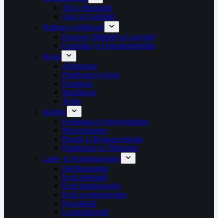
Toit ja Retseptid
Jook ja Kokteilid
Kultuur ja ühiskond
Eeposed, Müüdid ja Legendid
Esseistika ja Dokumentalistika
Kunst
Arhitektuur
Filmikunst ja Kino
Fotokunst
Maalikunst
Teater
Käsitöö
Kudumina ja Heegeldamine
Meisterdamine
Puutöö ja Restaureerimine
Õmblemine ja Tikkimine
Laste- ja Noortekirjandus
Beebiraamatud
Eesti lasteluule
Eesti lastekirjandus
Eesti noortekirjandus
Koomiksid
Lastenäidendid