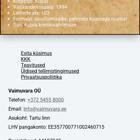
Kirjastus: Kupar
Väljaandmisaasta: 1994
Lehtede arv: 103
Formaat: tavaformaadis, pehmete kaantega raamat
Sari: Kupra kriminaalromaan
Esita küsimus
KKK
Teavitused
Üldised tellimistingimused
Privaatsuspoliitika
Vaimuvara OÜ
Telefon:
+372 5455 8000
Email:
Info@vaimuvara.ee
Asukoht: Tartu linn
LHV pangakonto: EE357700771002460715