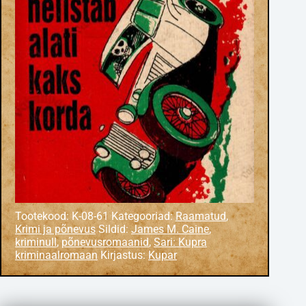
Tootekood:
K-08-61
Kategooriad:
Raamatud
,
Krimi ja põnevus
Sildid:
James M. Caine
,
kriminull
,
põnevusromaanid
,
Sari: Kupra
kriminaalromaan
Kirjastus:
Kupar