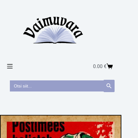
0.00
€
Search
Search Button
for: