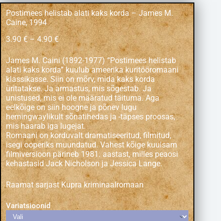
Postimees helistab alati kaks korda – James M.
Caine, 1994
3.90
€
–
4.90
€
James M. Caini (1892-1977) “Postimees helistab
alati kaks korda” kuulub ameerika kuritööromaani
klassikasse. Siin on mõrv, mida kaks korda
üritatakse. Ja armastus, mis sõgestab. Ja
unistused, mis ei ole määratud täituma. Aga
eelkõige on siin hoogne ja põnev lugu
hemingwaylikult sõnatihedas ja -täpses proosas,
mis haarab iga lugejat.
Romaani on korduvalt dramatiseeritud, filmitud,
isegi ooperiks muundatud. Vahest kõige kuulsam
filmiversioon pärineb 1981. aastast, milles peaosi
kehastasid Jack Nicholson ja Jessica Lange.
Raamat sarjast Kupra kriminaalromaan
Variatsioonid