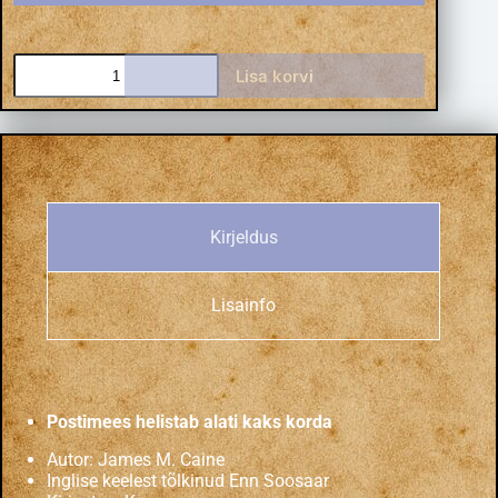
Lisa korvi
Kirjeldus
Lisainfo
Postimees helistab alati kaks korda
Autor: James M. Caine
Inglise keelest tõlkinud Enn Soosaar