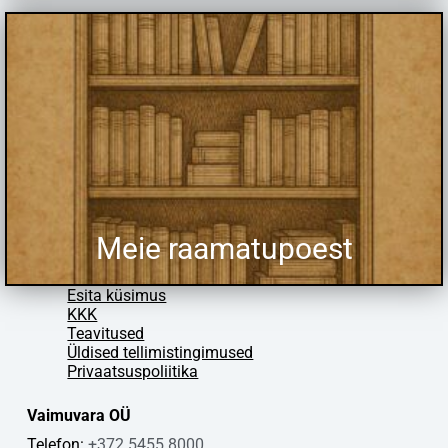
Meie raamatupoest
Esita küsimus
KKK
Teavitused
Üldised tellimistingimused
Privaatsuspoliitika
Vaimuvara OÜ
Telefon:
+372 5455 8000