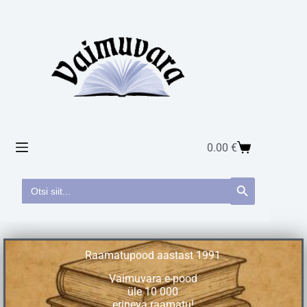
0.00
€
Search
Search Button
for:
Raamatupood aastast 1991
Vaimuvara e-pood
üle 10 000
erineva raamatu!