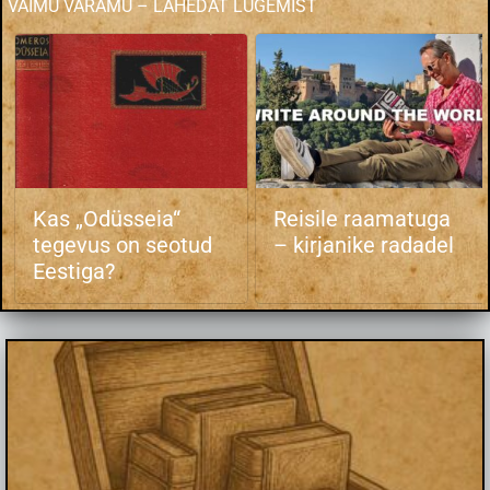
VAIMU VARAMU – LAHEDAT LUGEMIST
Kas „Odüsseia“
Reisile raamatuga
tegevus on seotud
– kirjanike radadel
Eestiga?