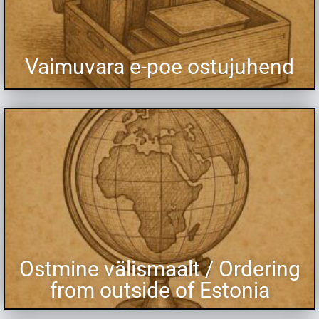
Vaimuvara e-poe ostujuhend
Ostmine välismaalt / Ordering
from outside of Estonia