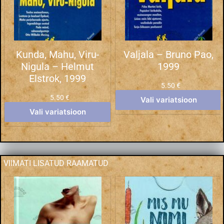
Kunda, Mahu, Viru-
Valjala – Bruno Pao,
Nigula – Helmut
1999
Elstrok, 1999
5.50
€
5.50
€
Vali variatsioon
Vali variatsioon
VIIMATI LISATUD RAAMATUD