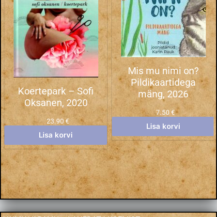
Mis mu nimi on?
Pildikaartidega
Koertepark – Sofi
mäng, 2026
Oksanen, 2020
7.50
€
23.90
€
Lisa korvi
Lisa korvi