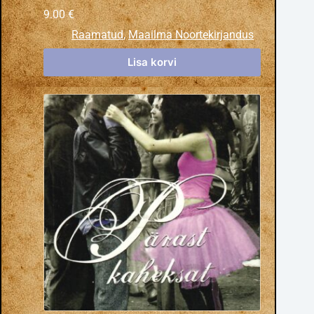
9.00
€
Raamatud
,
Maailma Noortekirjandus
Lisa korvi