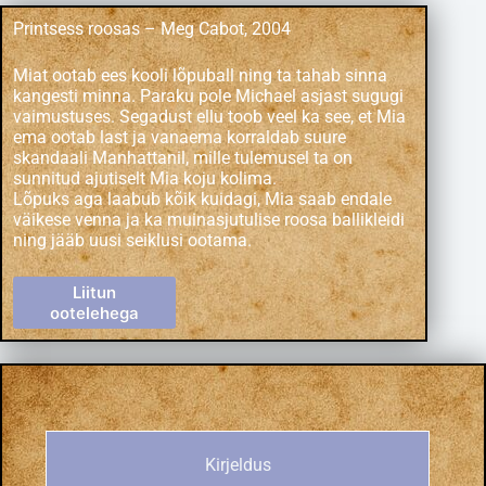
Printsess roosas – Meg Cabot, 2004
Miat ootab ees kooli lõpuball ning ta tahab sinna
kangesti minna. Paraku pole Michael asjast sugugi
vaimustuses. Segadust ellu toob veel ka see, et Mia
ema ootab last ja vanaema korraldab suure
skandaali Manhattanil, mille tulemusel ta on
sunnitud ajutiselt Mia koju kolima.
Lõpuks aga laabub kõik kuidagi, Mia saab endale
väikese venna ja ka muinasjutulise roosa ballikleidi
ning jääb uusi seiklusi ootama.
Liitun
ootelehega
Kirjeldus