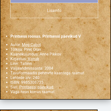
Lisainfo
Printsess roosas. Printsessi päevikud V
Autor:
Meg Cabot
Tõlkija: Piret Orav
Kaanekujundus: Anne Pikkov
Kirjastus:
Varrak
Linn: Tallinn
Väljaandmisaasta: 2004
Tavaformaadis pehmete kaantega raamat
Lehtede arv: 240
ISBN: 9985308735
Sari:
Printsessi päevikud
Väga heas korras raamat