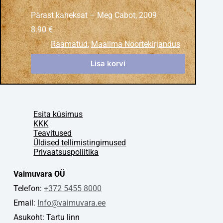
Pärast kaheksat – Meg Cabot, 2009
8.90
€
Raamatud
,
Maailma Noortekirjandus
Lisa korvi
Esita küsimus
KKK
Teavitused
Üldised tellimistingimused
Privaatsuspoliitika
Vaimuvara OÜ
Telefon:
+372 5455 8000
Email:
Info@vaimuvara.ee
Asukoht: Tartu linn