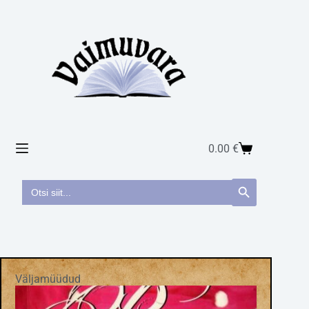
0.00
€
Search
Search Button
for:
Väljamüüdud