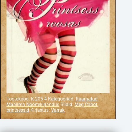
Tootekood:
K-205-4
Kategooriad:
Raamatud
,
Maailma Noortekirjandus
Sildid:
Meg Cabot
,
printsessid
Kirjastus:
Varrak