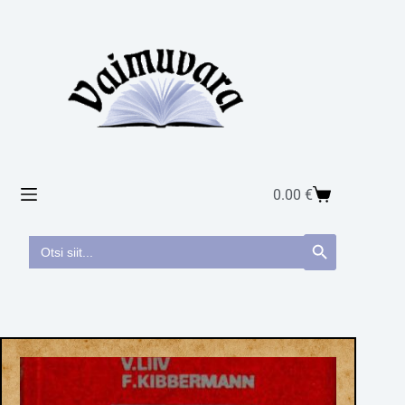
0.00
€
Search
Search Button
for: