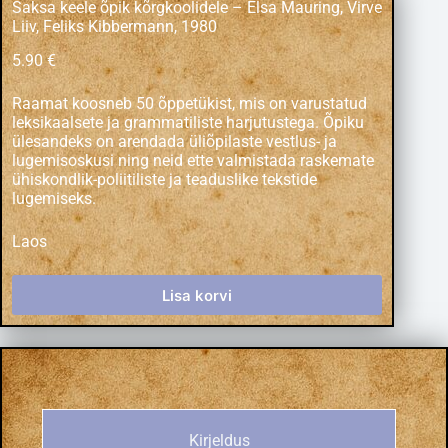
Saksa keele õpik kõrgkoolidele – Elsa Mauring, Virve
Liiv, Feliks Kibbermann, 1980
5.90
€
Raamat koosneb 50 õppetükist, mis on varustatud
leksikaalsete ja grammatiliste harjutustega. Õpiku
ülesandeks on arendada üliõpilaste vestlus- ja
lugemisoskusi ning neid ette valmistada raskemate
ühiskondlik-poliitiliste ja teaduslike tekstide
lugemiseks.
Laos
Lisa korvi
Kirjeldus