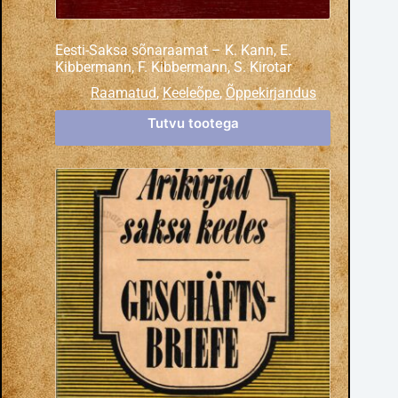
Eesti-Saksa sõnaraamat – K. Kann, E.
Kibbermann, F. Kibbermann, S. Kirotar
Raamatud
,
Keeleõpe
,
Õppekirjandus
Tutvu tootega