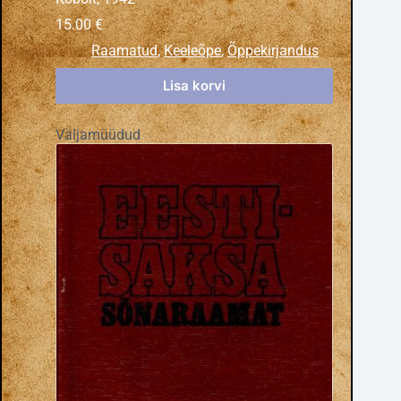
15.00
€
Raamatud
,
Keeleõpe
,
Õppekirjandus
Lisa korvi
Väljamüüdud