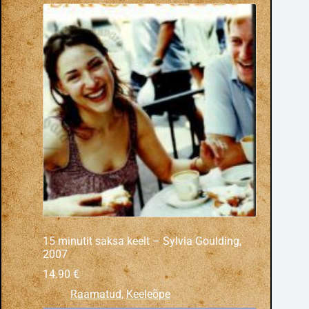
15 minutit saksa keelt – Sylvia Goulding,
2007
14.90
€
Raamatud
,
Keeleõpe