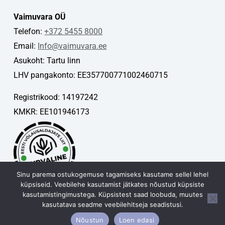
Vaimuvara OÜ
Telefon:
+372 5455 8000
Email:
Info@vaimuvara.ee
Asukoht: Tartu linn
LHV pangakonto: EE357700771002460715
Registrikood: 14197242
KMKR: EE101946173
Sinu parema ostukogemuse tagamiseks kasutame sellel lehel
küpsiseid. Veebilehe kasutamist jätkates nõustud küpsiste
kasutamistingimustega. Küpsistest saad loobuda, muutes
kasutatava seadme veebilehitseja seadistusi.
Vaimuvara OÜ © 2026
Nõustun
Loen edasi