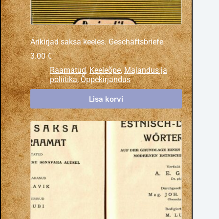
Ärikirjad saksa keeles. Geschäftsbriefe
3.00
€
Raamatud
,
Keeleõpe
,
Majandus ja
poliitika
,
Õppekirjandus
Lisa korvi