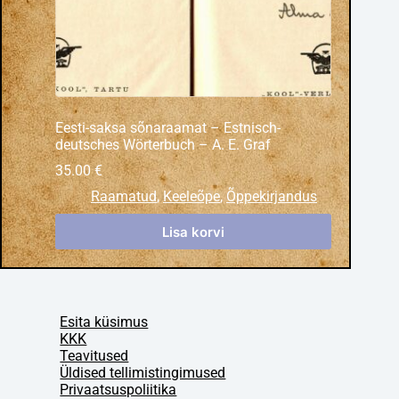
Eesti-saksa sõnaraamat – Estnisch-
deutsches Wörterbuch – A. E. Graf
35.00
€
Raamatud
,
Keeleõpe
,
Õppekirjandus
Lisa korvi
Esita küsimus
KKK
Teavitused
Üldised tellimistingimused
Privaatsuspoliitika