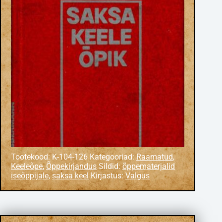
Tootekood:
K-104-126
Kategooriad:
Raamatud
,
Keeleõpe
,
Õppekirjandus
Sildid:
õppematerjalid
iseõppijale
,
saksa keel
Kirjastus:
Valgus