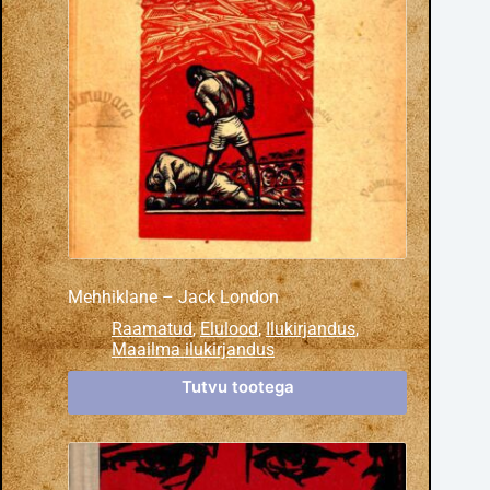
Mehhiklane – Jack London
Raamatud
,
Elulood
,
Ilukirjandus
,
Maailma ilukirjandus
Tutvu tootega