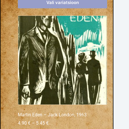
Vali variatsioon
Martin Eden – Jack London, 1963
4.90
€
–
5.45
€