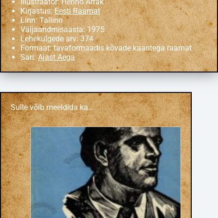
Illustraator: Henno Arrak
Kirjastus:
Eesti Raamat
Linn: Tallinn
Väljaandmisaasta: 1975
Lehekülgede arv: 374
Formaat: tavaformaadis kõvade kaantega raamat
Sari:
Ajast Aega
Sulle võib meeldida ka…