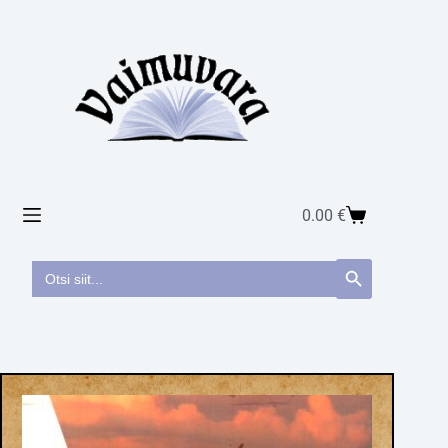
0.00
€
Search
Search Button
for: