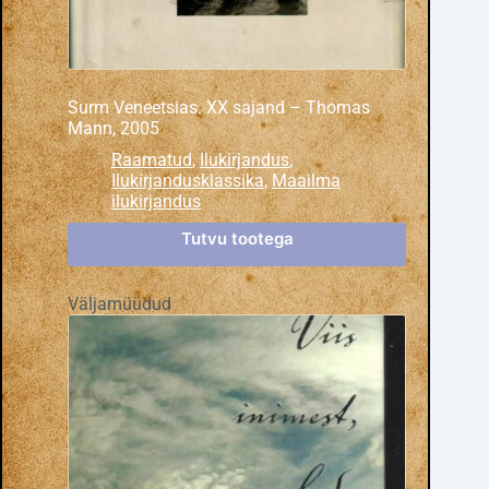
Surm Veneetsias. XX sajand – Thomas
Mann, 2005
Raamatud
,
Ilukirjandus
,
Ilukirjandusklassika
,
Maailma
ilukirjandus
Tutvu tootega
Väljamüüdud