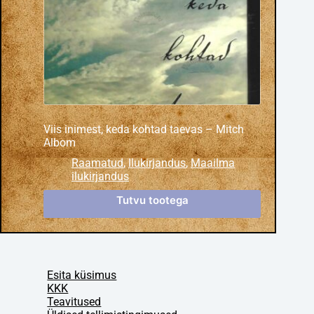
Viis inimest, keda kohtad taevas – Mitch
Albom
Raamatud
,
Ilukirjandus
,
Maailma
ilukirjandus
Tutvu tootega
Esita küsimus
KKK
Teavitused