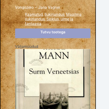
Vongozero – Jana Vagner
Raamatud
,
Ilukirjandus
,
Maailma
ilukirjandus
,
Seiklus, ulme ja
fantaasia
Tutvu tootega
Väljamüüdud