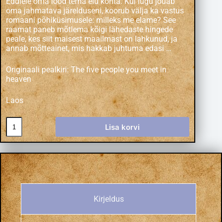
Eddiele oma lood tema elu kohta. Kui lugu jõuab
oma jahmatava järelduseni, koorub välja ka vastus
romaani põhiküsimusele: milleks me elame? See
raamat paneb mõtlema kõigi lähedaste hingede
peale, kes siit maisest maailmast on lahkunud, ja
annab mõtteainet, mis hakkab juhtuma edasi …
Originaali pealkiri: The five people you meet in
heaven
Laos
Lisa korvi
Kirjeldus