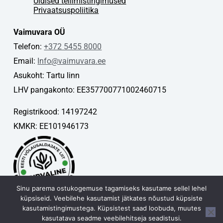
Üldised tellimistingimused
Privaatsuspoliitika
Vaimuvara OÜ
Telefon:
+372 5455 8000
Email:
Info@vaimuvara.ee
Asukoht: Tartu linn
LHV pangakonto: EE357700771002460715
Registrikood: 14197242
KMKR: EE101946173
Sinu parema ostukogemuse tagamiseks kasutame sellel lehel
küpsiseid. Veebilehe kasutamist jätkates nõustud küpsiste
kasutamistingimustega. Küpsistest saad loobuda, muutes
kasutatava seadme veebilehitseja seadistusi.
Vaimuvara OÜ © 2026