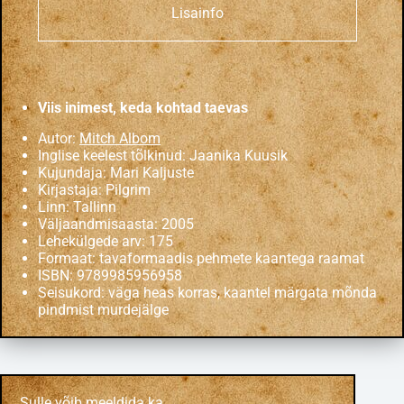
Lisainfo
Viis inimest, keda kohtad taevas
Autor:
Mitch Albom
Inglise keelest tõlkinud: Jaanika Kuusik
Kujundaja: Mari Kaljuste
Kirjastaja: Pilgrim
Linn: Tallinn
Väljaandmisaasta: 2005
Lehekülgede arv: 175
Formaat: tavaformaadis pehmete kaantega raamat
ISBN: 9789985956958
Seisukord: väga heas korras, kaantel märgata mõnda
pindmist murdejälge
Sulle võib meeldida ka…