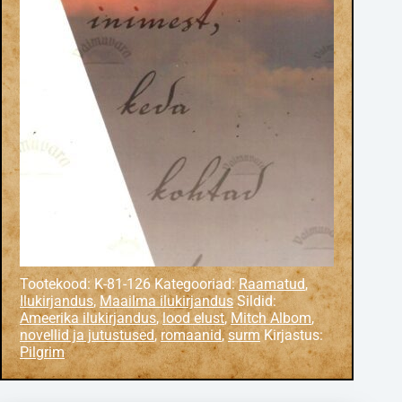
Tootekood:
K-81-126
Kategooriad:
Raamatud
,
Ilukirjandus
,
Maailma ilukirjandus
Sildid:
Ameerika ilukirjandus
,
lood elust
,
Mitch Albom
,
novellid ja jutustused
,
romaanid
,
surm
Kirjastus:
Pilgrim