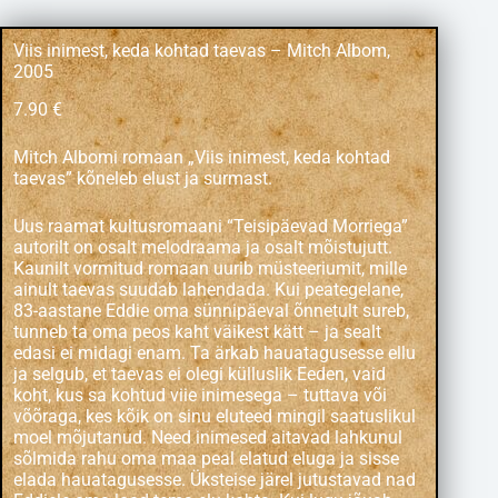
Viis inimest, keda kohtad taevas – Mitch Albom,
2005
7.90
€
Mitch Albom
i romaan „Viis inimest, keda kohtad
taevas” kõneleb elust ja surmast.
Uus raamat kultusromaani “Teisipäevad Morriega”
autorilt on osalt melodraama ja osalt mõistujutt.
Kaunilt vormitud romaan uurib müsteeriumit, mille
ainult taevas suudab lahendada. Kui peategelane,
83-aastane Eddie oma sünnipäeval õnnetult sureb,
tunneb ta oma peos kaht väikest kätt – ja sealt
edasi ei midagi enam. Ta ärkab hauatagusesse ellu
ja selgub, et taevas ei olegi külluslik Eeden, vaid
koht, kus sa kohtud viie inimesega – tuttava või
võõraga, kes kõik on sinu eluteed mingil saatuslikul
moel mõjutanud. Need inimesed aitavad lahkunul
sõlmida rahu oma maa peal elatud eluga ja sisse
elada hauatagusesse. Üksteise järel jutustavad nad