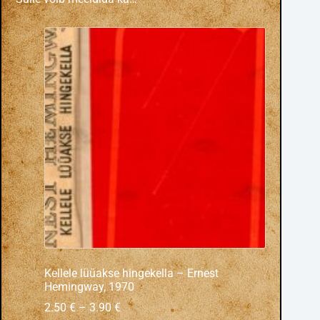
Kellele lüüakse hingekella – Ernest
Hemingway, 1970
2.50
€
–
3.90
€