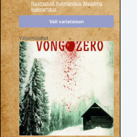
Raamatud
,
Ilukirjandus
,
Maailma
ilukirjandus
Vali variatsioon
Väljamüüdud