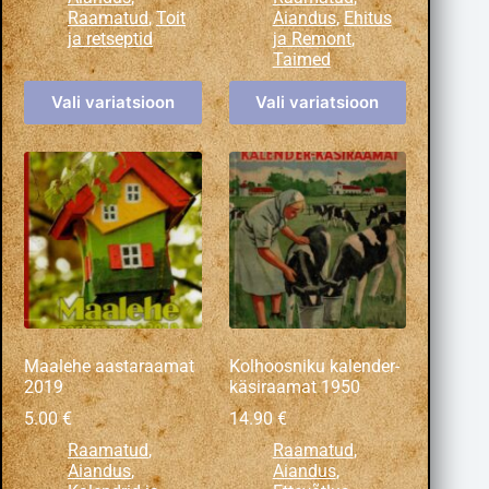
Raamatud
,
Toit
Aiandus
,
Ehitus
ja retseptid
ja Remont
,
Taimed
Vali variatsioon
Vali variatsioon
Maalehe aastaraamat
Kolhoosniku kalender-
2019
käsiraamat 1950
5.00
€
14.90
€
Raamatud
,
Raamatud
,
Aiandus
,
Aiandus
,