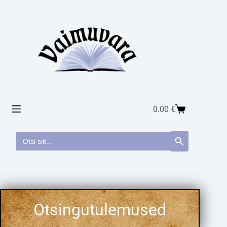
0.00
€
Search
Search Button
for: