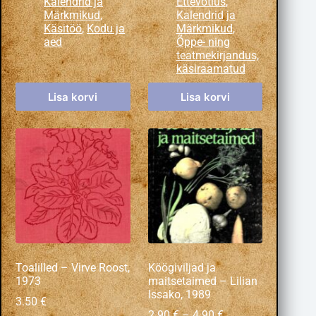
Kalendrid ja
Ettevõtlus
,
Märkmikud
,
Kalendrid ja
Käsitöö
,
Kodu ja
Märkmikud
,
aed
Õppe- ning
teatmekirjandus,
käsiraamatud
Lisa korvi
Lisa korvi
Toalilled – Virve Roost,
Köögiviljad ja
1973
maitsetaimed – Lilian
Issako, 1989
3.50
€
2.90
€
–
4.90
€