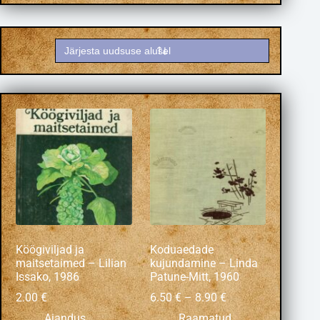
Köögiviljad ja
Koduaedade
maitsetaimed – Lilian
kujundamine – Linda
Issako, 1986
Patune-Mitt, 1960
2.00
€
6.50
€
–
8.90
€
Aiandus
,
Raamatud
,