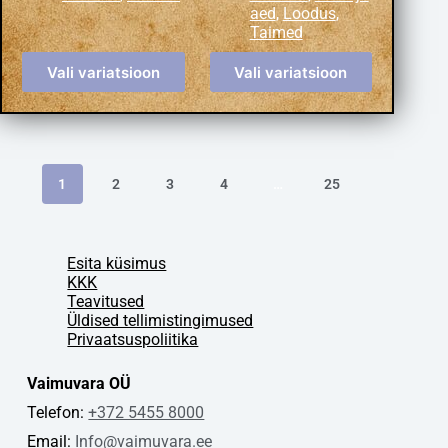
aed
,
Loodus
,
Taimed
Vali variatsioon
Vali variatsioon
1
2
3
4
…
25
Esita küsimus
KKK
Teavitused
Üldised tellimistingimused
Privaatsuspoliitika
Vaimuvara OÜ
Telefon:
+372 5455 8000
Email:
Info@vaimuvara.ee