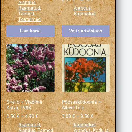
Aiandus
,
Raamatud
,
Aiandus
,
Taimed
,
Raamatud
Toataimed
Lisa korvi
Vali variatsioon
Sirelid – Vladimir
Põõsasküdoonia –
Kalva, 1988
Albert Tiits
2.50
€
–
4.90
€
3.00
€
–
3.50
€
Raamatud
,
Raamatud
,
Aiandus
,
Taimed
Aiandus
,
Kodu ja