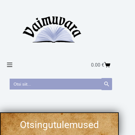
0.00
€
Search
Search Button
for: