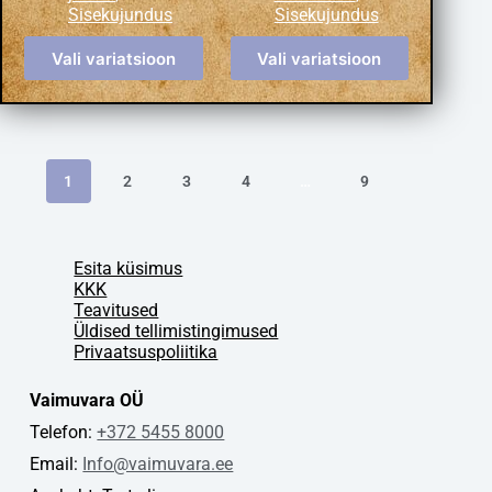
Sisekujundus
Sisekujundus
Vali variatsioon
Vali variatsioon
1
2
3
4
…
9
Esita küsimus
KKK
Teavitused
Üldised tellimistingimused
Privaatsuspoliitika
Vaimuvara OÜ
Telefon:
+372 5455 8000
Email:
Info@vaimuvara.ee