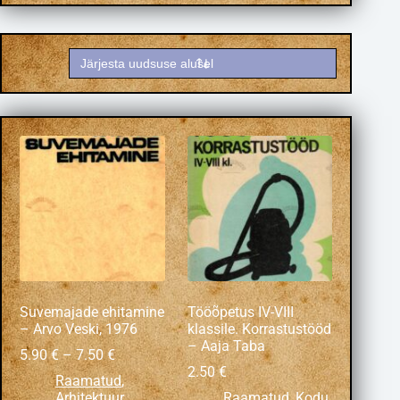
Suvemajade ehitamine
Tööõpetus IV-VIII
– Arvo Veski, 1976
klassile. Korrastustööd
– Aaja Taba
5.90
€
–
7.50
€
2.50
€
Raamatud
,
Arhitektuur
,
Raamatud
,
Kodu