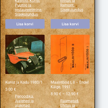
Käsitöö
,
Kunst
,
Ehitus ja
Puutöö ja
Remont
,
restaureerimine
,
Sisekujundus
Sisekujundus
Lisa korvi
Lisa korvi
Kunst ja Kodu 1980/1
Maalritööd I, II – Endel
Käige, 1991
5.00
€
8.90
€
–
12.90
€
Perioodika
,
Ajalehed ja
Raamatud
,
ajakirjad
,
Ehitus ja