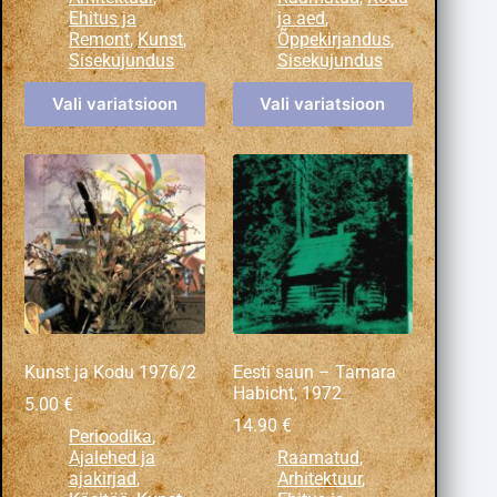
Ehitus ja
ja aed
,
Remont
,
Kunst
,
Õppekirjandus
,
Sisekujundus
Sisekujundus
Vali variatsioon
Vali variatsioon
Kunst ja Kodu 1976/2
Eesti saun – Tamara
Habicht, 1972
5.00
€
14.90
€
Perioodika
,
Ajalehed ja
Raamatud
,
ajakirjad
,
Arhitektuur
,