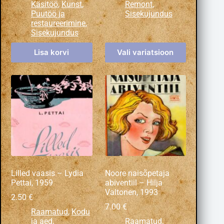
Käsitöö
,
Kunst
,
Remont
,
Puutöö ja
Sisekujundus
restaureerimine
,
Sisekujundus
Lisa korvi
Vali variatsioon
Lilled vaasis – Lydia
Noore naisõpetaja
Pettai, 1959
abiventiil – Hilja
Valtonen, 1993
2.50
€
7.00
€
Raamatud
,
Kodu
ja aed
,
Raamatud
,