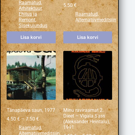
Raamatud
,
5.50
€
Arhitektuur
,
Ehitus ja
Raamatud
,
Remont
,
Alternatiivmeditsiin
Sisekujundus
Lisa korvi
Lisa korvi
Tänapäeva saun, 1977
Minu raviraamat 2.
Dieet – Vigala Sass
4.50
€
–
7.50
€
(Aleksander Heintalu),
1991
Raamatud
,
Alternatiivmeditsiin
,