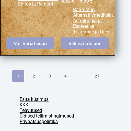
4.50
€
–
5.90
€
Ehitus ja Remont
Raamatud
,
Alternatiivmeditsiin
,
Astroloogia ja
Esoteerika
,
Toitumine ja Dieet
Vali variatsioon
Vali variatsioon
1
2
3
4
…
27
Esita küsimus
KKK
Teavitused
Üldised tellimistingimused
Privaatsuspoliitika