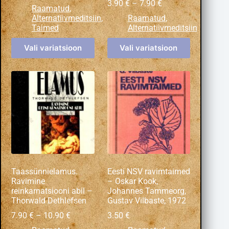
3.90
€
–
7.90
€
Raamatud
,
Alternatiivmeditsiin
,
Raamatud
,
Taimed
Alternatiivmeditsiin
Vali variatsioon
Vali variatsioon
Taassünnielamus.
Eesti NSV ravimtaimed
Ravimine
– Oskar Kook,
reinkarnatsiooni abil –
Johannes Tammeorg,
Thorwald Dethlefsen
Gustav Vilbaste, 1972
7.90
€
–
10.90
€
3.50
€