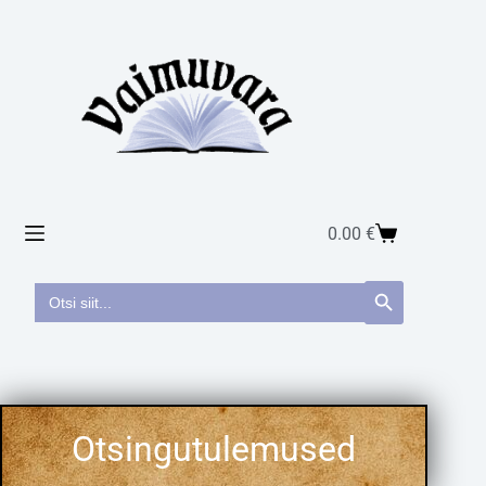
0.00
€
Search
Search Button
for: