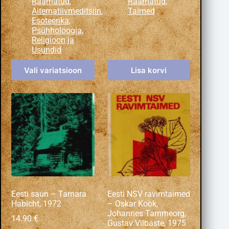
Raamatud
,
Raamatud
,
Alternatiivmeditsiin
,
Taimed
Esoteerika
,
Psühholoogia
,
Religioon ja
Usundid
Vali variatsioon
Lisa korvi
Eesti saun – Tamara
Eesti NSV ravimtaimed
Habicht, 1972
– Oskar Kook,
Johannes Tammeorg,
14.90
€
Gustav Vilbaste, 1975