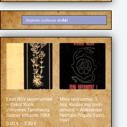
Eesti NSV ravimtaimed
Minu raviraamat. 1.
– Oskar Kook,
osa. Kuidas ma ravin
Johannes Tammeorg,
rahvast – Aleksander
Gustav Vilbaste, 1984
Heintalu (Vigala Sass),
1991
3.00
€
–
3.90
€