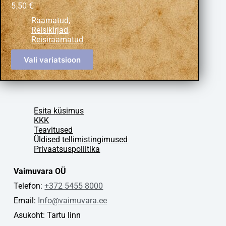
5.50
€
Raamatud
,
Reisikirjad
,
Reisiraamatud
Vali variatsioon
Esita küsimus
KKK
Teavitused
Üldised tellimistingimused
Privaatsuspoliitika
Vaimuvara OÜ
Telefon:
+372 5455 8000
Email:
Info@vaimuvara.ee
Asukoht: Tartu linn