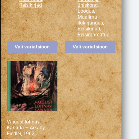
Reisikirjad
ühiskond
,
Loodus
,
Maailma
ilukirjandus
,
Reisikirjad
,
Reisiraamatud
Vali variatsioon
Vali variatsioon
Vaigust lõhnav
Kanada – Arkady
Fiedler, 1962