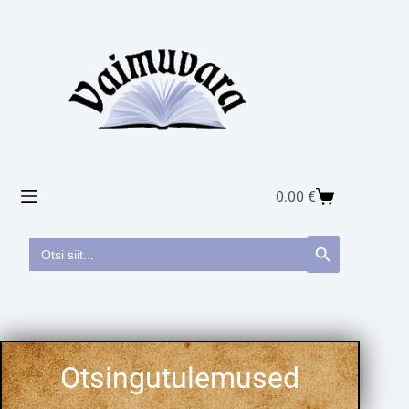
0.00
€
Search
Search Button
for: