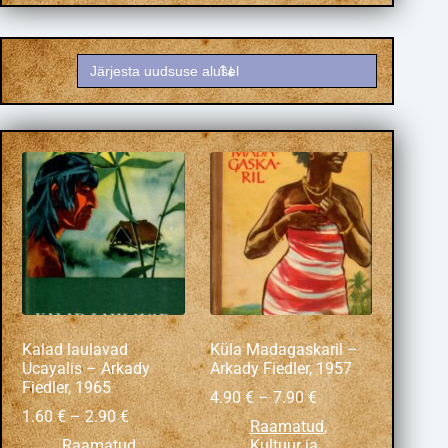
Kalad laulavad
Küla Madagaskaril –
Ucayalis – Arkady
Arkady Fiedler, 1957
Fiedler, 1965
4.90
€
–
7.90
€
1.60
€
–
2.90
€
Raamatud
,
Raamatud
,
Kultuur ja