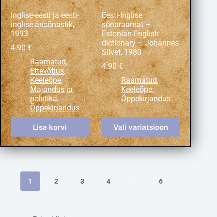
Inglise-eesti ja eesti-
Eesti-Inglise
inglise ärisõnastik,
sõnaraamat –
1993
Estonian-English
dictionary – Johannes
4.90
€
Silvet, 1980
Raamatud
,
4.90
€
Ettevõtlus
,
Keeleõpe
,
Raamatud
,
Majandus ja
Keeleõpe
,
poliitika
,
Õppekirjandus
Õppekirjandus
Lisa korvi
Vali variatsioon
1
2
3
4
…
6