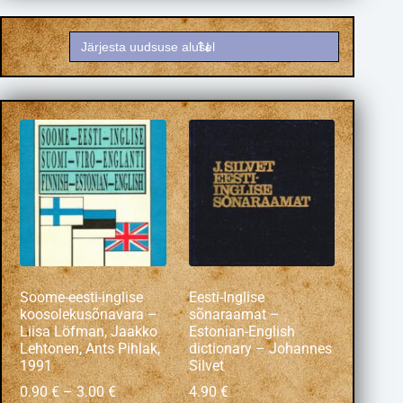
Soome-eesti-inglise
Eesti-Inglise
koosolekusõnavara –
sõnaraamat –
Liisa Löfman, Jaakko
Estonian-English
Lehtonen, Ants Pihlak,
dictionary – Johannes
1991
Silvet
0.90
€
–
3.00
€
4.90
€