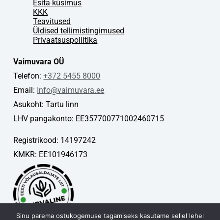
Esita küsimus
KKK
Teavitused
Üldised tellimistingimused
Privaatsuspoliitika
Vaimuvara OÜ
Telefon:
+372 5455 8000
Email:
Info@vaimuvara.ee
Asukoht: Tartu linn
LHV pangakonto: EE357700771002460715
Registrikood: 14197242
KMKR: EE101946173
Sinu parema ostukogemuse tagamiseks kasutame sellel lehel