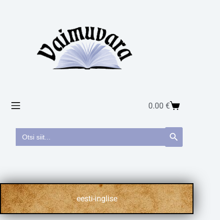
0.00
€
Search
Search Button
for:
eesti-inglise