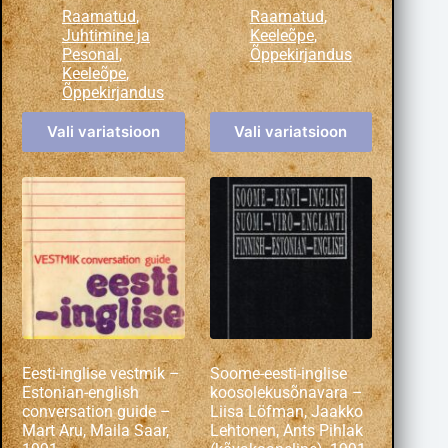
Raamatud
,
Raamatud
,
Juhtimine ja
Keeleõpe
,
Pesonal
,
Õppekirjandus
Keeleõpe
,
Õppekirjandus
Vali variatsioon
Vali variatsioon
Eesti-inglise vestmik –
Soome-eesti-inglise
Estonian-english
koosolekusõnavara –
conversation guide –
Liisa Löfman, Jaakko
Mart Aru, Maila Saar,
Lehtonen, Ants Pihlak