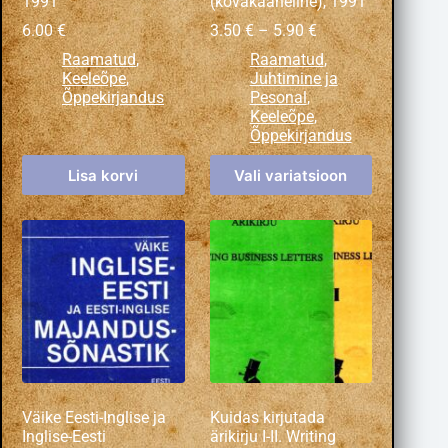
1991
(kõvakaaneline), 1991
6.00
€
3.50
€
–
5.90
€
Raamatud
,
Raamatud
,
Keeleõpe
,
Juhtimine ja
Õppekirjandus
Pesonal
,
Keeleõpe
,
Õppekirjandus
Lisa korvi
Vali variatsioon
Väike Eesti-Inglise ja
Kuidas kirjutada
Inglise-Eesti
ärikirju I-II. Writing