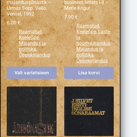
majandussõnastik –
business letters I-II –
Urmas Sepp, Vello
Merle Krigul
Vensel, 1992
7.90
€
6.00
€
Raamatud
,
Raamatud
,
Keeleõpe
,
Laste-
Keeleõpe
,
ja
Majandus ja
noortekirjandus
,
poliitika
,
Majandus ja
Õppekirjandus
poliitika
,
Õppekirjandus
Vali variatsioon
Lisa korvi