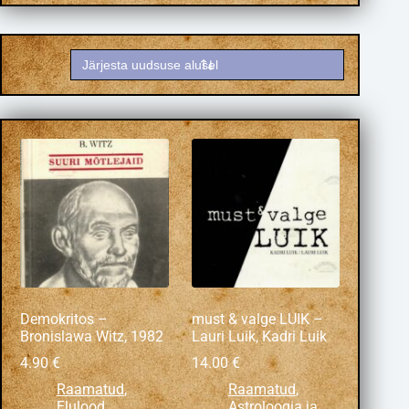
Demokritos –
must & valge LUIK –
Bronislawa Witz, 1982
Lauri Luik, Kadri Luik
4.90
€
14.00
€
Raamatud
,
Raamatud
,
Elulood
,
Astroloogia ja