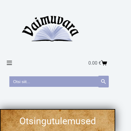
0.00
€
Search
Search Button
for: