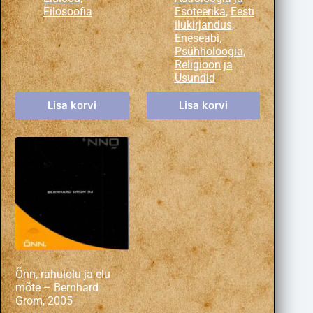
Filosoofia
Esoteerika
,
Eesti
ilukirjandus
,
Eneseabi
,
Psühholoogia
,
Religioon ja
Usundid
Lisa korvi
Lisa korvi
Õnn, rahulolu ja elu
mõte – Bernhard
Grom, 2005