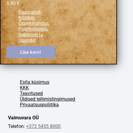
5.90
€
Raamatud
,
Kristlus
,
Õppekirjandus
,
Psühholoogia
,
Religioon ja
Usundid
Lisa korvi
Esita küsimus
KKK
Teavitused
Üldised tellimistingimused
Privaatsuspoliitika
Vaimuvara OÜ
Telefon:
+372 5455 8000