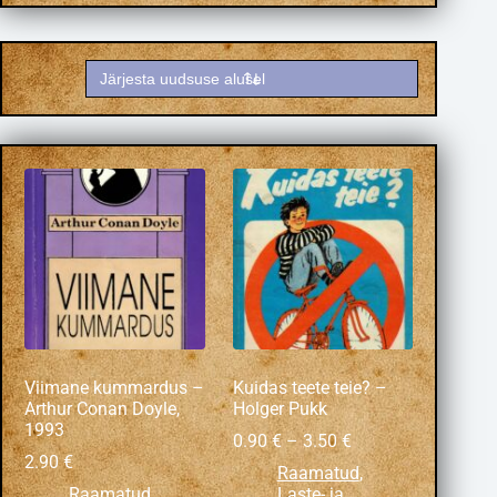
Viimane kummardus –
Kuidas teete teie? –
Arthur Conan Doyle,
Holger Pukk
1993
0.90
€
–
3.50
€
2.90
€
Raamatud
,
Raamatud
,
Laste- ja