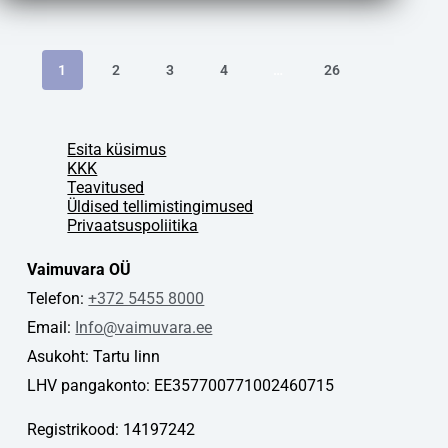
1
2
3
4
…
26
Esita küsimus
KKK
Teavitused
Üldised tellimistingimused
Privaatsuspoliitika
Vaimuvara OÜ
Telefon:
+372 5455 8000
Email:
Info@vaimuvara.ee
Asukoht: Tartu linn
LHV pangakonto: EE357700771002460715
Registrikood: 14197242