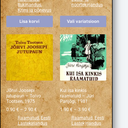
Ilukirjandus
,
noortekirjandus
Krimi ja põnevus
Lisa korvi
Vali variatsioon
Jõhvi Joosepi
Kui isa kinkis
jutupaun – Toivo
raamatuid – Jüri
Tootsen, 1975
Parijõgi, 1981
0.90
€
–
2.90
€
1.90
€
–
3.90
€
Raamatud
,
Eesti
Raamatud
,
Eesti
Lastekirjandus
Lastekirjandus