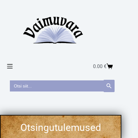
0.00
€
Search
Search Button
for: