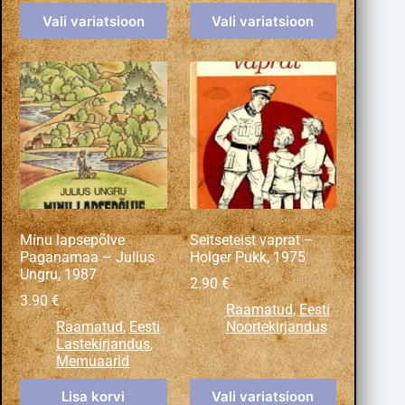
Vali variatsioon
Vali variatsioon
Minu lapsepõlve
Seitseteist vaprat –
Paganamaa – Julius
Holger Pukk, 1975
Ungru, 1987
2.90
€
3.90
€
Raamatud
,
Eesti
Raamatud
,
Eesti
Noortekirjandus
Lastekirjandus
,
Memuaarid
Lisa korvi
Vali variatsioon