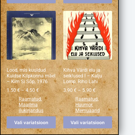
Lood, mis kuuldud
Kihva Värdi elu ja
Kuldse Kilpkonna mäel
seiklused I – Kalju
– Kim Si Sõp, 1976
Lomp, Riho Lahi
1.50
€
–
4.50
€
3.90
€
–
5.90
€
Raamatud
,
Raamatud
,
Maailma
Huumor
,
ilukirjandus
Memuaarid
Vali variatsioon
Vali variatsioon