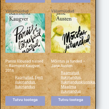
Väljamüüdud
Väljamüüdud
Pariisi lõbusad naised
Mõistus ja tunded –
– Raimond Kaugver,
Jane Austen
2016
Raamatud
,
Raamatud
,
Eesti
Ilukirjandus
,
ilukirjandus
,
Ilukirjandusklassika
,
Ilukirjandus
Maailma
ilukirjandus
Tutvu tootega
Tutvu tootega