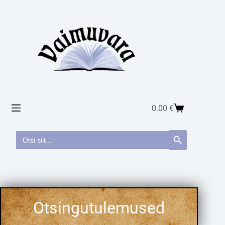
0.00
€
Search
Search Button
for: