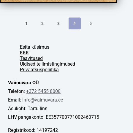
1
2
3
4
5
Esita küsimus
KKK
Teavitused
Üldised tellimistingimused
Privaatsuspoliitika
Vaimuvara OÜ
Telefon:
+372 5455 8000
Email:
Info@vaimuvara.ee
Asukoht: Tartu linn
LHV pangakonto: EE357700771002460715
Registrikood: 14197242