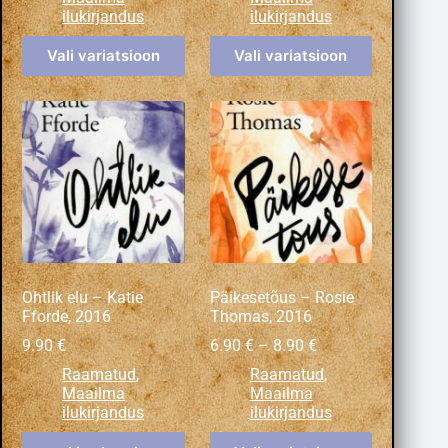
ilukirjandus
ilukirjandus
Vali variatsioon
Vali variatsioon
Ohtlik elu – Katie
Päikesetõus – Rosie
Fforde, 2016
Thomas, 2016
9.90
€
6.90
€
–
8.90
€
Raamatud
,
Raamatud
,
Maailma
Maailma
ilukirjandus
ilukirjandus