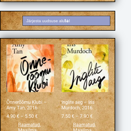
Õnnerõõmu Klubi –
Inglite aeg – Iris
Amy Tan, 2016
Murdoch, 2016
4.90
€
–
5.50
€
7.50
€
–
7.90
€
Raamatud
,
Raamatud
,
Maailma
Maailma