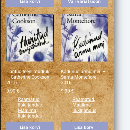
Lisa korvi
Vali variatsioon
Haritud teenijatüdruk
Kadunud armu meri –
– Catherine Cookson,
Santa Montefiore,
2016
2016
9.90
€
9.90
€
Raamatud
,
Raamatud
,
Ilukirjandus
,
Maailma
Maailma
ilukirjandus
ilukirjandus
Lisa korvi
Lisa korvi