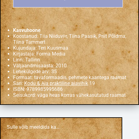
Kasvuhoone
Koostanud: Tiia Niiduviir, Tiina Paasik, Priit Põldma,
Tiina Tammert
Kujundaja: Teri Kuusmaa
Kirjastaja: Forma Media
Linn: Tallinn
Väljaandmisaasta: 2010
Lehekülgede arv: 35
Formaat: tavaformaadis, pehmete kaantega raamat
Sari:
Kodu & Aia praktiline aiavihik
19
ISBN: 9789985995686
Seisukord: väga heas korras vähekasutatud raamat
Sulle võib meeldida ka…