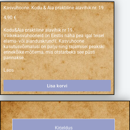
Kasvuhoone. Kodu & Aia praktiline aiavihik nr. 19
4.90
€
Kodu&Aia praktiline aiavihik
nr 19.
Väikekasvuhooneid on Eestis näha pea igal teisel
elamu- või aianduskrundil. Kasvuhoone
kasutusvõimalusi on palju ning rajamisel peakski
ennekõike mõtlema, mis otstarbeks see püsti
pannakse.
Laos
Lisa korvi
Kirjeldus