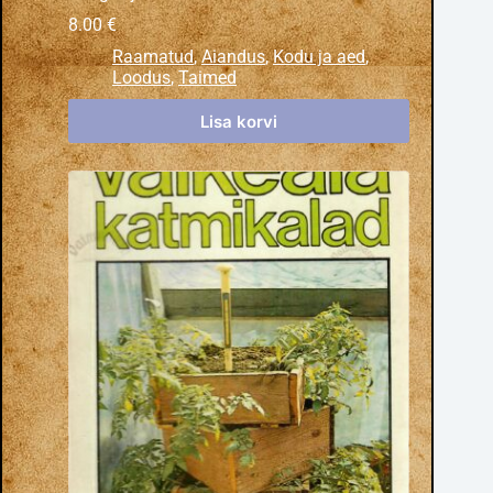
8.00
€
Raamatud
,
Aiandus
,
Kodu ja aed
,
Loodus
,
Taimed
Lisa korvi