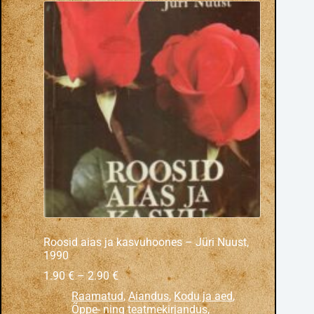
Roosid aias ja kasvuhoones – Jüri Nuust,
1990
1.90
€
–
2.90
€
Raamatud
,
Aiandus
,
Kodu ja aed
,
Õppe- ning teatmekirjandus,