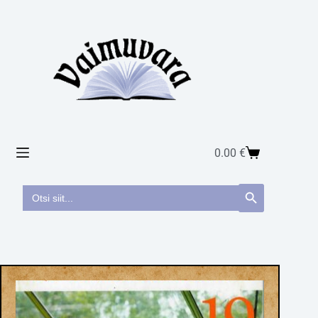
0.00
€
Search
Search Button
for: