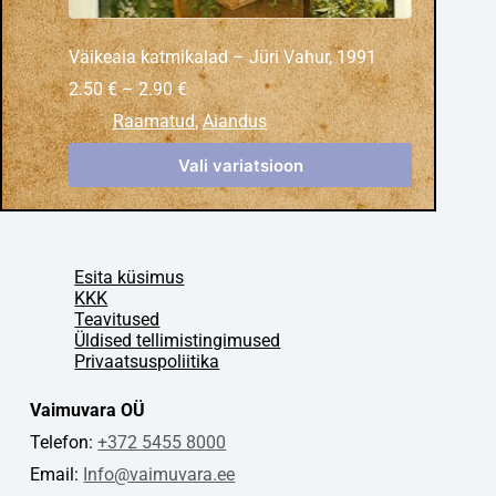
Väikeaia katmikalad – Jüri Vahur, 1991
2.50
€
–
2.90
€
Raamatud
,
Aiandus
Vali variatsioon
Esita küsimus
KKK
Teavitused
Üldised tellimistingimused
Privaatsuspoliitika
Vaimuvara OÜ
Telefon:
+372 5455 8000
Email:
Info@vaimuvara.ee