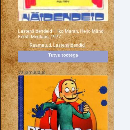
Lastenäidendeid – Iko Maran, Heljo Mänd,
Kersti Merilaas, 1977
Raamatud
,
Lastenäidendid
Tutvu tootega
Väljamüüdud