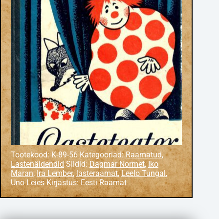
Tootekood:
K-89-56
Kategooriad:
Raamatud
,
Lastenäidendid
Sildid:
Dagmar Normet
,
Iko
Maran
,
Ira Lember
,
lasteraamat
,
Leelo Tungal
,
Uno Leies
Kirjastus:
Eesti Raamat