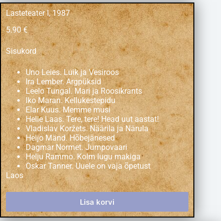
Lasteteater I, 1987
5.90
€
Sisukord
Uno Leies. Luik ja Vesiroos
Ira Lember. Argpüksid
Leelo Tungal. Mari ja Roosikrants
Iko Maran. Kellukestepidu
Elar Kuus. Memme musi
Helle Laas. Tere, tere! Head uut aastat!
Vladislav Koržets. Näärila ja Närula
Heljo Mänd. Hõbejänesed
Dagmar Normet. Jumpovaari
Helju Rammo. Kolm lugu makiga
Oskar Tanner. Uuele on vaja õpetust
Laos
Lisa korvi