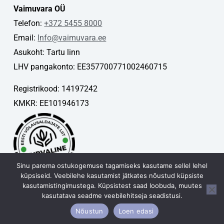
Vaimuvara OÜ
Telefon:
+372 5455 8000
Email:
Info@vaimuvara.ee
Asukoht: Tartu linn
LHV pangakonto: EE357700771002460715
Registrikood: 14197242
KMKR: EE101946173
Sinu parema ostukogemuse tagamiseks kasutame sellel lehel
küpsiseid. Veebilehe kasutamist jätkates nõustud küpsiste
kasutamistingimustega. Küpsistest saad loobuda, muutes
kasutatava seadme veebilehitseja seadistusi.
Vaimuvara OÜ © 2026
Nõustun
Loen edasi