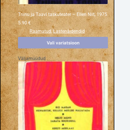
Triinu ja Taavi taskuteater – Ellen Niit, 1975
5.90
€
Raamatud
,
Lastenäidendid
Vali variatsioon
Väljamüüdud