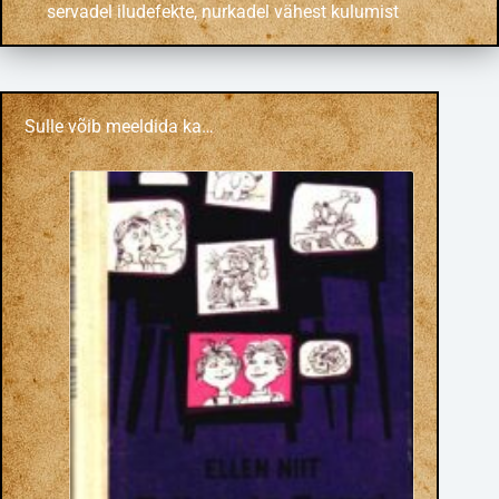
servadel iludefekte, nurkadel vähest kulumist
Sulle võib meeldida ka…