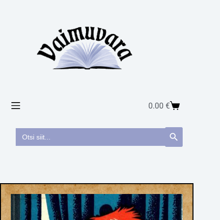
0.00
€
Search
Search Button
for: