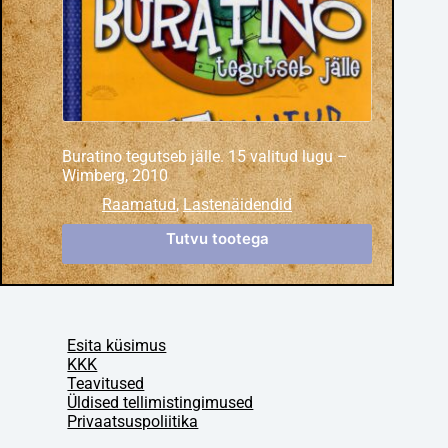
Buratino tegutseb jälle. 15 valitud lugu –
Wimberg, 2010
Raamatud
,
Lastenäidendid
Tutvu tootega
Esita küsimus
KKK
Teavitused
Üldised tellimistingimused
Privaatsuspoliitika