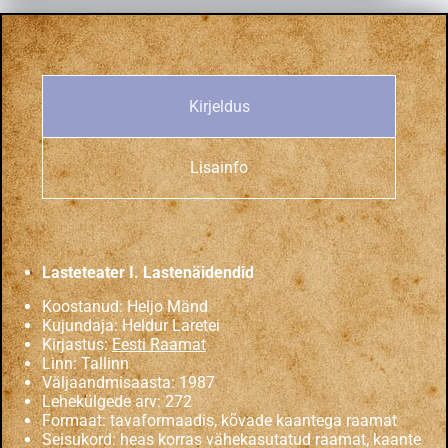
Kirjeldus
Lisainfo
Lasteteater I. Lastenäidendid
Koostanud: Heljo Mänd
Kujundaja: Heldur Laretei
Kirjastus:
Eesti Raamat
Linn: Tallinn
Väljaandmisaasta: 1987
Lehekülgede arv: 272
Formaat: tavaformaadis, kõvade kaantega raamat
Seisukord: heas korras vähekasutatud raamat, kaante