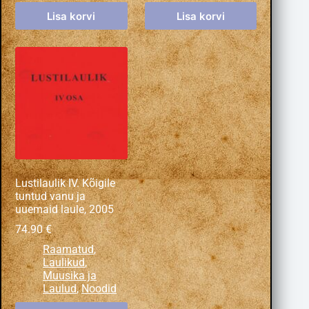
Lisa korvi
Lisa korvi
Lustilaulik IV. Kõigile
tuntud vanu ja
uuemaid laule, 2005
74.90
€
Raamatud
,
Laulikud
,
Muusika ja
Laulud
,
Noodid