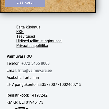
Lisa korvi
Esita küsimus
KKK
Teavitused
Üldised tellimistingimused
Privaatsuspoliitika
Vaimuvara OÜ
Telefon:
+372 5455 8000
Email:
Info@vaimuvara.ee
Asukoht: Tartu linn
LHV pangakonto: EE357700771002460715
Registrikood: 14197242
KMKR: EE101946173