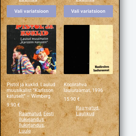
Vali variatsioon
Vali variatsioon
Pistol ja kuklid. Laulud
Koolirahva
muusikalist “Karlsson
lauluraamat, 1996
katuselt” – Wimberg
15.90
€
9.90
€
Raamatud
,
Raamatud
,
Eesti
Laulikud
ilukirjandus
,
Ilukirjandus
,
Luule