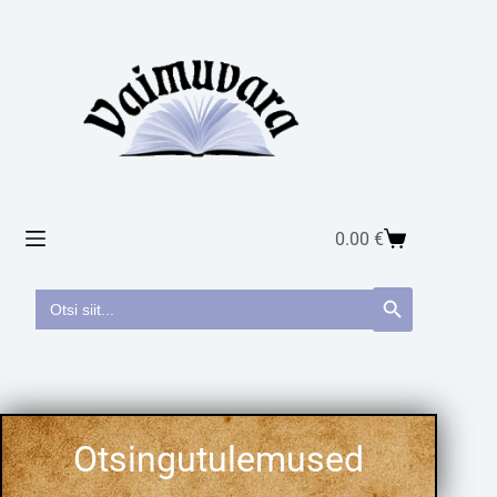
0.00
€
Search
Search Button
for: