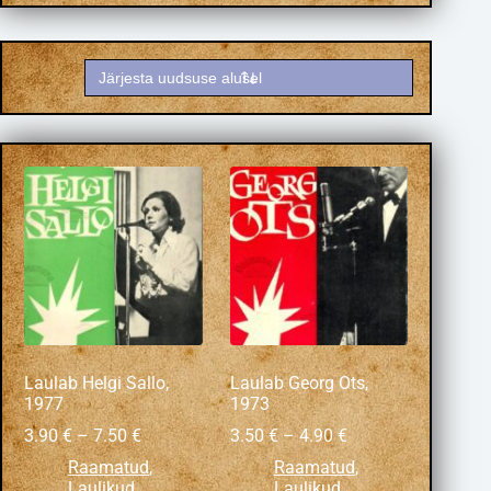
Laulab Helgi Sallo,
Laulab Georg Ots,
1977
1973
3.90
€
–
7.50
€
3.50
€
–
4.90
€
Raamatud
,
Raamatud
,
Laulikud
Laulikud